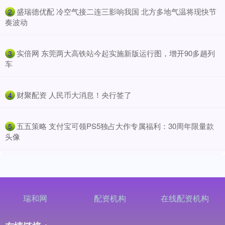
​盛瑞德优配 冷空气接二连三影响我国 北方多地气温将现快节
2
奏波动
​实倍网 东莞两大高铁站今起实施新版运行图，增开90多趟列
3
车
​财聚配资 人民币大消息！央行签了
4
​五五策略 支付宝可领PS5独占大作专属福利：30周年限量款
5
头像
瑞和网
配资机构
在线配资机构