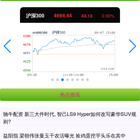
沪深300
4694.44
43.13
0.93%
热点资讯
驰牛配资 新三大件时代, 智己LS9 Hyper如何改写豪华SUV规
则?
益阳指 梁朝伟张曼玉干农活曝光 捡鸡蛋挖芋头乐在其中