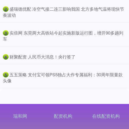
​盛瑞德优配 冷空气接二连三影响我国 北方多地气温将现快节
2
奏波动
​实倍网 东莞两大高铁站今起实施新版运行图，增开90多趟列
3
车
​财聚配资 人民币大消息！央行签了
4
​五五策略 支付宝可领PS5独占大作专属福利：30周年限量款
5
头像
瑞和网
配资机构
在线配资机构