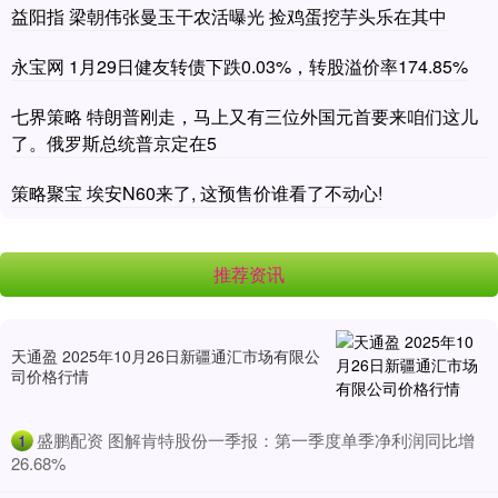
益阳指 梁朝伟张曼玉干农活曝光 捡鸡蛋挖芋头乐在其中
永宝网 1月29日健友转债下跌0.03%，转股溢价率174.85%
七界策略 特朗普刚走，马上又有三位外国元首要来咱们这儿
了。俄罗斯总统普京定在5
策略聚宝 埃安N60来了, 这预售价谁看了不动心!
推荐资讯
天通盈 2025年10月26日新疆通汇市场有限公
司价格行情
​盛鹏配资 图解肯特股份一季报：第一季度单季净利润同比增
1
26.68%