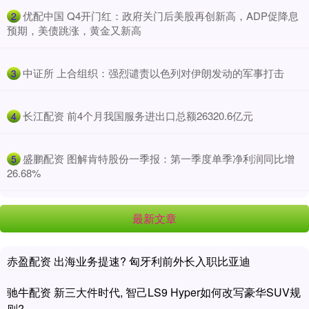
​优配中国 Q4开门红：政府关门后美股再创新高，ADP促降息
2
预期，美债跳涨，黄金又新高
​中证所 上合组织：强烈谴责以色列对伊朗发动的军事打击
3
​长江配资 前4个月我国服务进出口总额26320.6亿元
4
​盛鹏配资 图解肯特股份一季报：第一季度单季净利润同比增
5
26.68%
最新文章
赤盈配资 出海业务提速? 匈牙利前外长入职比亚迪
驰牛配资 新三大件时代, 智己LS9 Hyper如何改写豪华SUV规
则?