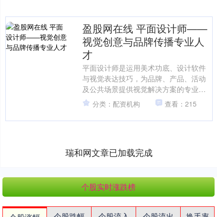
盈股网在线 平面设计师——
视觉创意与品牌传播专业人
才
平面设计师是运用美术功底、设计软件
与视觉表达技巧，为品牌、产品、活动
及公共场景提供视觉解决方案的专业创
意人才，主要从事品牌形象、包装设
分类：配资机构
查看：215
计、广告海报、画册装帧、U....
瑞和网文章已加载完成
个股实时涨跌榜
个股跌幅
个股流入
个股流出
换手率