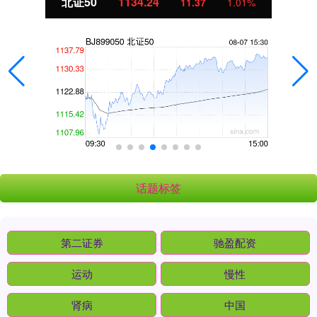
北证50
1134.24
11.37
1.01%
话题标签
第二证券
驰盈配资
运动
慢性
肾病
中国