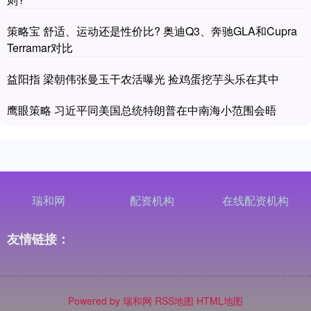
策略宝 舒适、运动还是性价比? 奥迪Q3、奔驰GLA和Cupra
Terramar对比
益阳指 梁朝伟张曼玉干农活曝光 捡鸡蛋挖芋头乐在其中
鹰眼策略 习近平同美国总统特朗普在中南海小范围会晤
瑞和网
配资机构
在线配资机构
友情链接：
Powered by
瑞和网
RSS地图
HTML地图