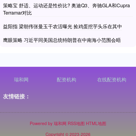
策略宝 舒适、运动还是性价比? 奥迪Q3、奔驰GLA和Cupra
Terramar对比
益阳指 梁朝伟张曼玉干农活曝光 捡鸡蛋挖芋头乐在其中
鹰眼策略 习近平同美国总统特朗普在中南海小范围会晤
瑞和网
配资机构
在线配资机构
友情链接：
Powered by
瑞和网
RSS地图
HTML地图
Copyright
© 2023-2026