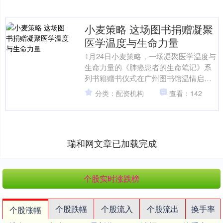
小麦策略 这场图书捐赠凝聚
医学温度与生命力量
1月24日小麦策略，一场凝聚医学温度与
生命力量的《肺癌患者的生命笔记》系
列书籍赠书仪式在广州图书馆温情启
幕。该书主编、广东省人民医院肿瘤医
分类：配资机构
查看：142
院肺内一科主任医师杨衿....
瑞和网文章已加载完成
个股实时涨跌榜
个股跌幅
个股流入
个股流出
换手率
个股涨幅