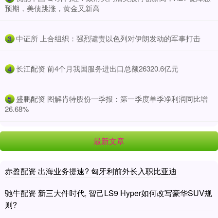
预期，美债跳涨，黄金又新高
​中证所 上合组织：强烈谴责以色列对伊朗发动的军事打击
3
​长江配资 前4个月我国服务进出口总额26320.6亿元
4
​盛鹏配资 图解肯特股份一季报：第一季度单季净利润同比增
5
26.68%
最新文章
赤盈配资 出海业务提速? 匈牙利前外长入职比亚迪
驰牛配资 新三大件时代, 智己LS9 Hyper如何改写豪华SUV规
则?