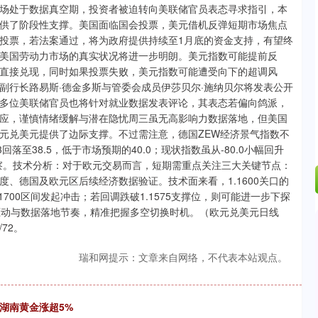
.42%
43.13
0.93%
场处于数据真空期，投资者被迫转向美联储官员表态寻求指引，本
供了阶段性支撑。美国面临国会投票，美元借机反弹短期市场焦点
投票，若法案通过，将为政府提供持续至1月底的资金支持，有望终
美国劳动力市场的真实状况将进一步明朗。美元指数可能提前反
直接兑现，同时如果投票失败，美元指数可能遭受向下的超调风
副行长路易斯·德金多斯与管委会成员伊莎贝尔·施纳贝尔将发表公开
多位美联储官员也将针对就业数据发表评论，其表态若偏向鸽派，
应，谨慎情绪缓解与潜在隐忧周三虽无高影响力数据落地，但美国
元兑美元提供了边际支撑。不过需注意，德国ZEW经济景气指数不
落至38.5，低于市场预期的40.0；现状指数虽从-80.0小幅回升
观察。技术分析：对于欧元交易而言，短期需重点关注三大关键节点：
、德国及欧元区后续经济数据验证。技术面来看，1.1600关口的
700区间发起冲击；若回调跌破1.1575支撑位，则可能进一步下探
件驱动与数据落地节奏，精准把握多空切换时机。（欧元兑美元日线
72。
瑞和网提示：文章来自网络，不代表本站观点。
湖南黄金涨超5%