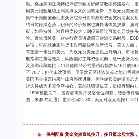
.68
1.02%
200.89
1
温。叠加美国政府持续停摆导致关键经济数据停滞发布，市
周美元指数延续上周高点以来的回调走势，为欧元兑美元提
集中于美国国会动态众议院今日将对政府资金支出法案发起
结当前停摆态势，积压的经济数据也将快速恢复披露，届时
应，如果持续上涨且幅度较大，则投票通过可能会导致多头
险。聚焦后续美、欧央行官员讲话周三欧洲交易时段，ECB
讲话，可能就通胀与货币政策路径释放新信号。美国方面，
有望进一步压制美元，为欧元兑美元提供上行动力。市场反
股指期货震荡走高，风险偏好主导资金流向，这一态势为欧
及预期暗藏隐忧：11月德国经济前景信心指数从10月的39.3回
至-78.7，但仍未达预期，显示欧元区经济复苏动能仍需
美国国会投票结果与政府停摆进展、美联储官员鸽派表态力度
得失将成为多空争夺核心，若能站稳该位置，后续有望向1.1
1.1500整数关口。投资者需保持灵活仓位调整，结合事
图，来源:易汇通）北京时间21:30，美元对欧元现报1.1571/
上一篇：
保利配资 黄金突然直线拉升，多只概念股大涨，