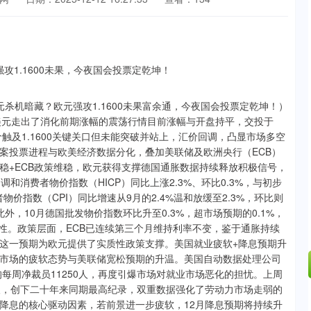
杀机暗藏？欧元强攻1.1600未果富余通，今夜国会投票定乾坤！）
兑美元走出了消化前期涨幅的震荡行情目前涨幅与开盘持平，交投于
汇价触及1.1600关键关口但未能突破并站上，汇价回调，凸显市场多空
案投票进程与欧美经济数据分化，叠加美联储及欧洲央行（ECB）
稳+ECB政策维稳，欧元获得支撑德国通胀数据持续释放积极信号，
和消费者物价指数（HICP）同比上涨2.3%、环比0.3%，与初步
价指数（CPI）同比增速从9月的2.4%温和放缓至2.3%，环比则
此外，10月德国批发物价指数环比升至0.3%，超市场预期的0.1%，
韧性。政策层面，ECB已连续第三个月维持利率不变，鉴于通胀持续
这一预期为欧元提供了实质性政策支撑。美国就业疲软+降息预期升
市场的疲软态势与美联储宽松预期的升温。美国自动数据处理公司
均每周净裁员11250人，再度引爆市场对就业市场恶化的担忧。上周
万人，创下二十年来同期最高纪录，双重数据强化了劳动力市场走弱的
降息的核心驱动因素，若前景进一步疲软，12月降息预期将持续升
沪深300
4694.44