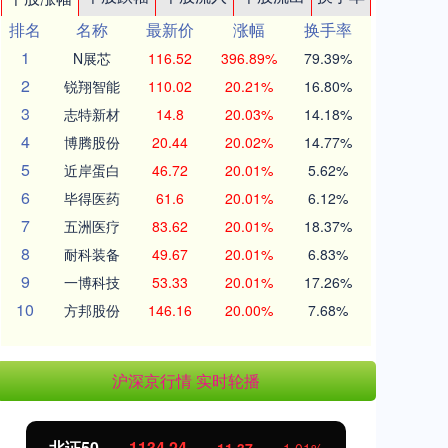
排名
名称
最新价
涨幅
换手率
1
N展芯
116.52
396.89%
79.39%
2
锐翔智能
110.02
20.21%
16.80%
3
志特新材
14.8
20.03%
14.18%
4
博腾股份
20.44
20.02%
14.77%
5
近岸蛋白
46.72
20.01%
5.62%
6
毕得医药
61.6
20.01%
6.12%
7
五洲医疗
83.62
20.01%
18.37%
8
耐科装备
49.67
20.01%
6.83%
9
一博科技
53.33
20.01%
17.26%
10
方邦股份
146.16
20.00%
7.68%
沪深京行情 实时轮播
北证50
1134.24
创