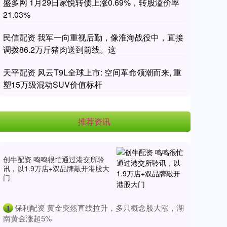
盛多网 1月29日家悦转债上涨0.69%，转股溢价率
21.03%
民信配资 我军一向重视后勤，像淮海战役中，直接
调拨86.2万斤猪肉送到前线。这
天平配资 风云T9L全球上市: 空间革命领潮而来, 重
塑15万级混动SUV价值标杆
推荐资讯
创牛配资 鸣鸣很忙通过港交所聆
讯，以1.9万店+双品牌敲开港股大
门
​保利配资 黄金突然直线拉升，多只概念股大涨，湖
1
南黄金涨超5%