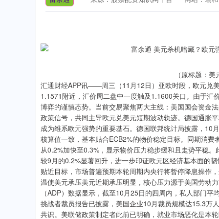
（原标题：美元
汇通财经APP讯——周三（11月12日）亚欧时段，欧元
1.1571附近，汇价周二盘中一度触及1.1600关口。由于
博弈的谨慎态势。当前交易聚焦两大主线：美国国会资金法
政策信号，共同主导欧元兑美元短期波动轨迹。德国通胀平
成为维系欧元强势的重要基石。德国联邦统计局披露，10月调
核算值一致，基本贴合ECB2%的物价稳定目标。同期消费者物
从0.2%加快至0.3%，显示物价压力稳步缓和且走势平稳。
较9月的0.2%显著回升，进一步印证欧元区经济基本面的
贴近目标，市场普遍预期本轮周期内央行将暂停降息操作，
温使美元承压美元近期承压明显，核心压力源于美国劳动力
（ADP）数据显示，截至10月25日的四周内，私人部门平
挑战者裁员报告已披露，美国企业10月裁员规模达15.3
共识。美联储政策制定者此前已明确，就业市场恶化是本轮
深证成指
14311.01