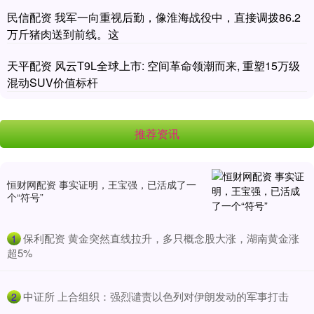
民信配资 我军一向重视后勤，像淮海战役中，直接调拨86.2
万斤猪肉送到前线。这
天平配资 风云T9L全球上市: 空间革命领潮而来, 重塑15万级
混动SUV价值标杆
推荐资讯
恒财网配资 事实证明，王宝强，已活成了一
个“符号”
​保利配资 黄金突然直线拉升，多只概念股大涨，湖南黄金涨
1
超5%
​中证所 上合组织：强烈谴责以色列对伊朗发动的军事打击
2