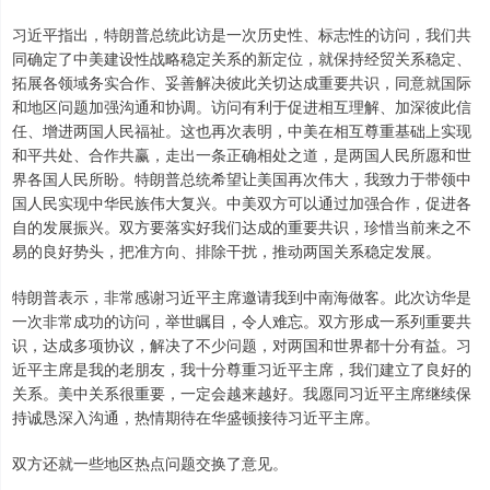
习近平指出，特朗普总统此访是一次历史性、标志性的访问，我们共
同确定了中美建设性战略稳定关系的新定位，就保持经贸关系稳定、
拓展各领域务实合作、妥善解决彼此关切达成重要共识，同意就国际
和地区问题加强沟通和协调。访问有利于促进相互理解、加深彼此信
任、增进两国人民福祉。这也再次表明，中美在相互尊重基础上实现
和平共处、合作共赢，走出一条正确相处之道，是两国人民所愿和世
界各国人民所盼。特朗普总统希望让美国再次伟大，我致力于带领中
国人民实现中华民族伟大复兴。中美双方可以通过加强合作，促进各
自的发展振兴。双方要落实好我们达成的重要共识，珍惜当前来之不
易的良好势头，把准方向、排除干扰，推动两国关系稳定发展。
特朗普表示，非常感谢习近平主席邀请我到中南海做客。此次访华是
一次非常成功的访问，举世瞩目，令人难忘。双方形成一系列重要共
识，达成多项协议，解决了不少问题，对两国和世界都十分有益。习
近平主席是我的老朋友，我十分尊重习近平主席，我们建立了良好的
关系。美中关系很重要，一定会越来越好。我愿同习近平主席继续保
持诚恳深入沟通，热情期待在华盛顿接待习近平主席。
双方还就一些地区热点问题交换了意见。