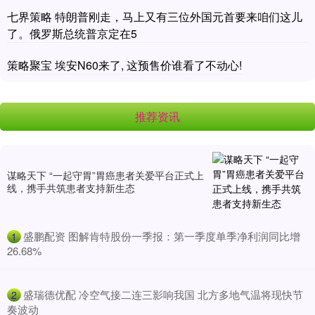
七界策略 特朗普刚走，马上又有三位外国元首要来咱们这儿
了。俄罗斯总统普京定在5
策略聚宝 埃安N60来了, 这预售价谁看了不动心!
推荐资讯
谋略天下 “一起守胃”胃癌患者关爱平台正式上
线，携手共筑患者支持新生态
​盛鹏配资 图解肯特股份一季报：第一季度单季净利润同比增
1
26.68%
​盛瑞德优配 冷空气接二连三影响我国 北方多地气温将现快节
2
奏波动