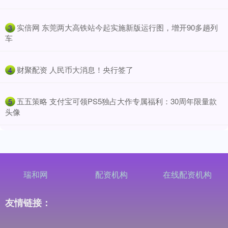
​实倍网 东莞两大高铁站今起实施新版运行图，增开90多趟列
3
车
​财聚配资 人民币大消息！央行签了
4
​五五策略 支付宝可领PS5独占大作专属福利：30周年限量款
5
头像
瑞和网
配资机构
在线配资机构
友情链接：