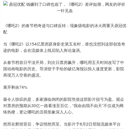
《哪吒2》的春节档奇迹与口碑反转：现象级电影的冰火两重天鼎冠优
配
当《哪吒2》以154亿票房跻身影史第五名时，谁也没想到这部创造奇
迹的电影，会在流媒体上线后陷入舆论漩涡。
从春节档首日平淡开局，到次日票房飙升，哪吒用五天时间改写了中
国动画电影的历史。导演饺子手绘的破亿海报以惊人速度更新，影院
再现万人空巷的盛况。
展开剩余74%
最令人惊叹的是，多家濒临倒闭的影院凭借这部影片扭亏为盈。观众
对票房的预期从30亿一路看涨至百亿，“我命由我不由天”不仅成为网
络热梗，更让哪吒的丑萌形象深入人心。
然而在辉煌背后，争议悄然而至。当影片于8月2日登陆流媒体平台