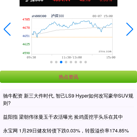
热点资讯
驰牛配资 新三大件时代, 智己LS9 Hyper如何改写豪华SUV规
则?
益阳指 梁朝伟张曼玉干农活曝光 捡鸡蛋挖芋头乐在其中
永宝网 1月29日健友转债下跌0.03%，转股溢价率174.85%