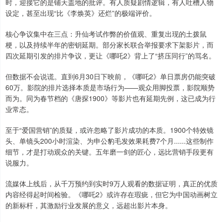
时，迎接它的是铺天盖地的批评。有人质疑剧情逻辑，有人吐槽人物
设定，甚至出现“比《李焕英》还烂”的极端评价。
核心争议集中在三点：升仙考试作弊的价值观、重复出现的土拨鼠
梗，以及持续半年的密钥延期。部分家长联合举报要求下架影片，而
四次延期引发的排片争议，更让《哪吒2》背上了“挤压同行”的骂名。
但数据不会说谎。直到6月30日下映前，《哪吒2》单日票房仍能突破
60万。影院的排片选择本质是市场行为——观众用脚投票，影院顺势
而为。同为春节档的《唐探1900》等影片也有延期先例，这已成为行
业常态。
至于“爱国营销”的质疑，或许忽略了影片成功的本质。1900个特效镜
头、单镜头200小时渲染、为申公豹毛发效果耗费7个月......这些制作
细节，才是打动观众的关键。五年磨一剑的匠心，远比营销手段更有
说服力。
流媒体上线后，从千万预约到实时9万人观看的数据证明，真正的优质
内容经得起时间检验。《哪吒2》或许存在瑕疵，但它为中国动画树立
的新标杆，其激励行业发展的意义，远超出影片本身。