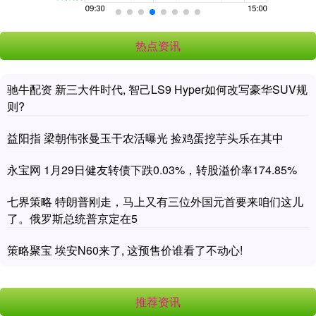
热点资讯
驰牛配资 新三大件时代, 智己LS9 Hyper如何改写豪华SUV规
则?
益阳指 梁朝伟张曼玉干农活曝光 捡鸡蛋挖芋头乐在其中
永宝网 1月29日健友转债下跌0.03%，转股溢价率174.85%
七界策略 特朗普刚走，马上又有三位外国元首要来咱们这儿
了。俄罗斯总统普京定在5
策略聚宝 埃安N60来了, 这预售价谁看了不动心!
推荐资讯