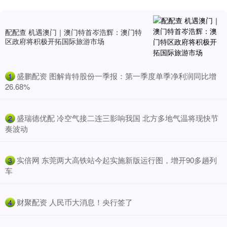
配配查 机遇澳门｜澳门特首岑浩辉：澳门特
区政府将积极开拓国际旅游市场
​盛鹏配资 图解肯特股份一季报：第一季度单季净利润同比增
1
26.68%
​盛瑞德优配 冷空气接二连三影响我国 北方多地气温将现快节
2
奏波动
​实倍网 东莞两大高铁站今起实施新版运行图，增开90多趟列
3
车
​财聚配资 人民币大消息！央行签了
4