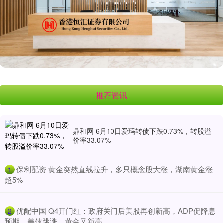
推荐资讯
鼎和网 6月10日爱玛转债下跌0.73%，转股溢
价率33.07%
​保利配资 黄金突然直线拉升，多只概念股大涨，湖南黄金涨
1
超5%
​优配中国 Q4开门红：政府关门后美股再创新高，ADP促降息
2
预期，美债跳涨，黄金又新高