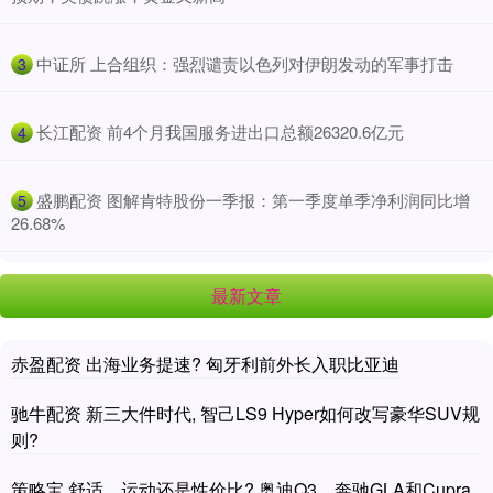
​中证所 上合组织：强烈谴责以色列对伊朗发动的军事打击
3
​长江配资 前4个月我国服务进出口总额26320.6亿元
4
​盛鹏配资 图解肯特股份一季报：第一季度单季净利润同比增
5
26.68%
最新文章
赤盈配资 出海业务提速? 匈牙利前外长入职比亚迪
驰牛配资 新三大件时代, 智己LS9 Hyper如何改写豪华SUV规
则?
策略宝 舒适、运动还是性价比? 奥迪Q3、奔驰GLA和Cupra