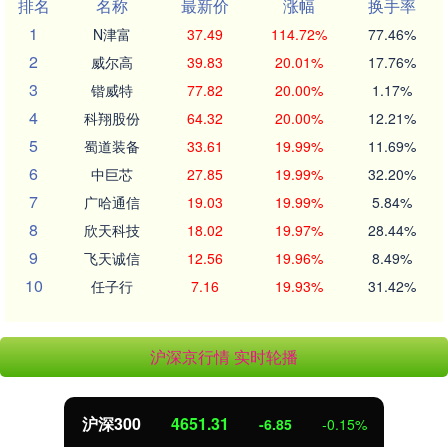
排名
名称
最新价
涨幅
换手率
1
N津富
37.49
114.72%
77.46%
2
威尔高
39.83
20.01%
17.76%
3
锴威特
77.82
20.00%
1.17%
4
科翔股份
64.32
20.00%
12.21%
5
蜀道装备
33.61
19.99%
11.69%
6
中巨芯
27.85
19.99%
32.20%
7
广哈通信
19.03
19.99%
5.84%
8
欣天科技
18.02
19.97%
28.44%
9
飞天诚信
12.56
19.96%
8.49%
10
任子行
7.16
19.93%
31.42%
沪深京行情 实时轮播
沪深300
4651.31
-6.85
-0.15%