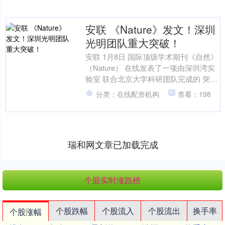
安联 《Nature》发文！深圳
光明团队重大突破！
安联 1月8日 国际顶级学术期刊《自然》
（Nature） 在线发表了一项由深圳湾实
验室 联合北京大学科研团队完成的 突破
性成果 团队首次利用“膜蛋白靶向降
分类：在线配资机构
查看：198
解”技....
瑞和网文章已加载完成
个股实时涨跌榜
个股跌幅
个股流入
个股流出
换手率
个股涨幅