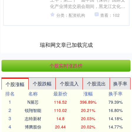
化产业博览交易会期间，黑龙江文化产
业招商引资推介会在深圳成功举办。记
分类：配资机构
查看：102
者从推介会现场了解到....
瑞和网文章已加载完成
个股实时涨跌榜
个股跌幅
个股流入
个股流出
换手率
个股涨幅
排名
名称
最新价
涨幅
换手率
1
N展芯
116.52
396.89%
79.39%
2
锐翔智能
110.02
20.21%
16.80%
3
志特新材
14.8
20.03%
14.18%
4
博腾股份
20.44
20.02%
14.77%