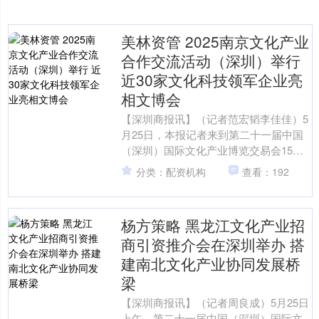
美林资管 2025南京文化产业
合作交流活动（深圳）举行
近30家文化科技领军企业亮
相文博会
【深圳商报讯】（记者范宏韬李佳佳）5
月25日，本报记者来到第二十一届中国
（深圳）国际文化产业博览交易会15号
展馆南京展区。该展区以“数字金陵”为主
分类：配资机构
查看：192
题，携近30家....
杨方策略 黑龙江文化产业招
商引资推介会在深圳举办 搭
建南北文化产业协同发展桥
梁
【深圳商报讯】（记者周良成）5月25日
上午，第二十一届中国（深圳）国际文