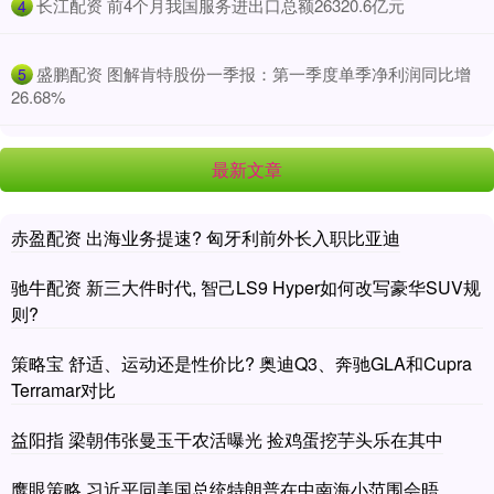
​长江配资 前4个月我国服务进出口总额26320.6亿元
4
​盛鹏配资 图解肯特股份一季报：第一季度单季净利润同比增
5
26.68%
最新文章
赤盈配资 出海业务提速? 匈牙利前外长入职比亚迪
驰牛配资 新三大件时代, 智己LS9 Hyper如何改写豪华SUV规
则?
策略宝 舒适、运动还是性价比? 奥迪Q3、奔驰GLA和Cupra
Terramar对比
益阳指 梁朝伟张曼玉干农活曝光 捡鸡蛋挖芋头乐在其中
鹰眼策略 习近平同美国总统特朗普在中南海小范围会晤