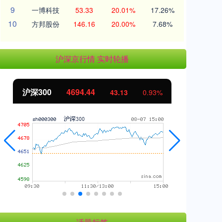
9
一博科技
53.33
20.01%
17.26%
10
方邦股份
146.16
20.00%
7.68%
沪深京行情 实时轮播
北证50
1134.24
创
11.37
1.01%