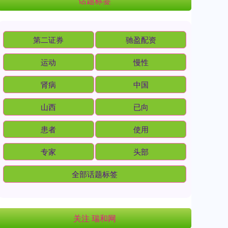
话题标签
第二证券
驰盈配资
运动
慢性
肾病
中国
山西
已向
患者
使用
专家
头部
全部话题标签
关注 瑞和网