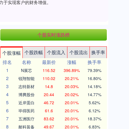
致力于实现客户的财务增值。
个股实时涨跌榜
个股跌幅
个股流入
个股流出
换手率
个股涨幅
排名
名称
最新价
涨幅
换手率
1
N展芯
116.52
396.89%
79.39%
2
锐翔智能
110.02
20.21%
16.80%
3
志特新材
14.8
20.03%
14.18%
4
博腾股份
20.44
20.02%
14.77%
5
近岸蛋白
46.72
20.01%
5.62%
6
毕得医药
61.6
20.01%
6.12%
7
五洲医疗
83.62
20.01%
18.37%
8
耐科装备
49.67
20.01%
6.83%