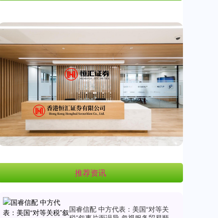
推荐资讯
国睿信配 中方代表：美国“对等关
税”叙事片面误导 忽视服务贸易顺