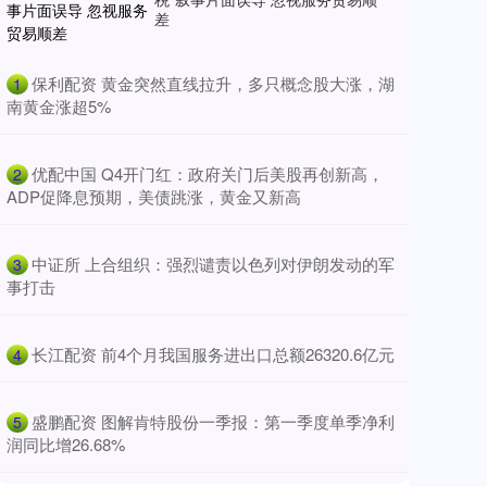
差
​保利配资 黄金突然直线拉升，多只概念股大涨，湖
1
南黄金涨超5%
​优配中国 Q4开门红：政府关门后美股再创新高，
2
ADP促降息预期，美债跳涨，黄金又新高
​中证所 上合组织：强烈谴责以色列对伊朗发动的军
3
事打击
​长江配资 前4个月我国服务进出口总额26320.6亿元
4
​盛鹏配资 图解肯特股份一季报：第一季度单季净利
5
润同比增26.68%