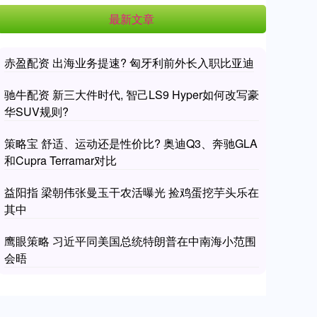
最新文章
赤盈配资 出海业务提速? 匈牙利前外长入职比亚迪
驰牛配资 新三大件时代, 智己LS9 Hyper如何改写豪
华SUV规则?
策略宝 舒适、运动还是性价比? 奥迪Q3、奔驰GLA
和Cupra Terramar对比
益阳指 梁朝伟张曼玉干农活曝光 捡鸡蛋挖芋头乐在
其中
鹰眼策略 习近平同美国总统特朗普在中南海小范围
会晤