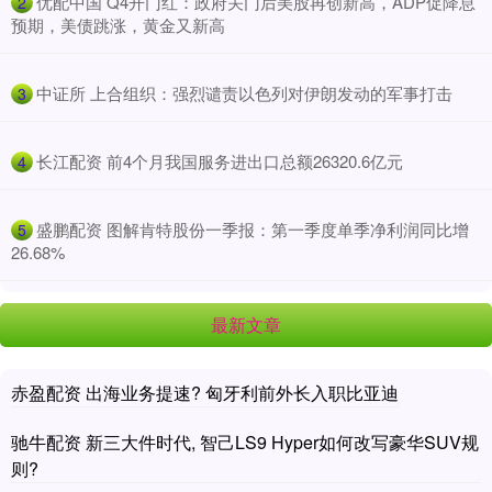
​优配中国 Q4开门红：政府关门后美股再创新高，ADP促降息
2
预期，美债跳涨，黄金又新高
​中证所 上合组织：强烈谴责以色列对伊朗发动的军事打击
3
​长江配资 前4个月我国服务进出口总额26320.6亿元
4
​盛鹏配资 图解肯特股份一季报：第一季度单季净利润同比增
5
26.68%
最新文章
赤盈配资 出海业务提速? 匈牙利前外长入职比亚迪
驰牛配资 新三大件时代, 智己LS9 Hyper如何改写豪华SUV规
则?