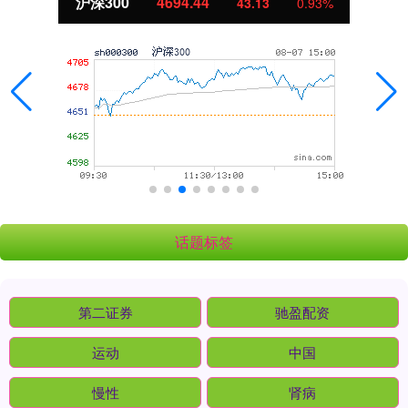
沪深300
4694.44
43.13
0.93%
话题标签
第二证券
驰盈配资
运动
中国
慢性
肾病