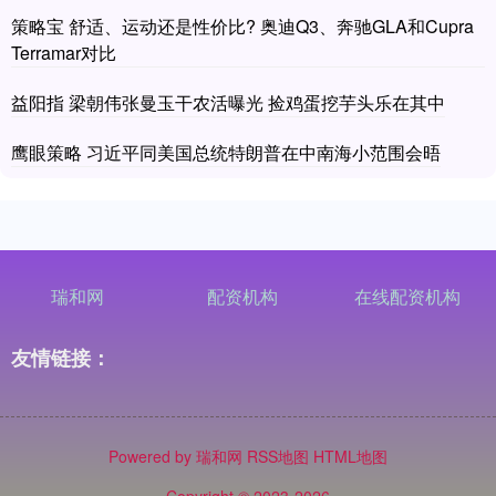
策略宝 舒适、运动还是性价比? 奥迪Q3、奔驰GLA和Cupra
Terramar对比
益阳指 梁朝伟张曼玉干农活曝光 捡鸡蛋挖芋头乐在其中
鹰眼策略 习近平同美国总统特朗普在中南海小范围会晤
瑞和网
配资机构
在线配资机构
友情链接：
Powered by
瑞和网
RSS地图
HTML地图
Copyright
© 2023-2026