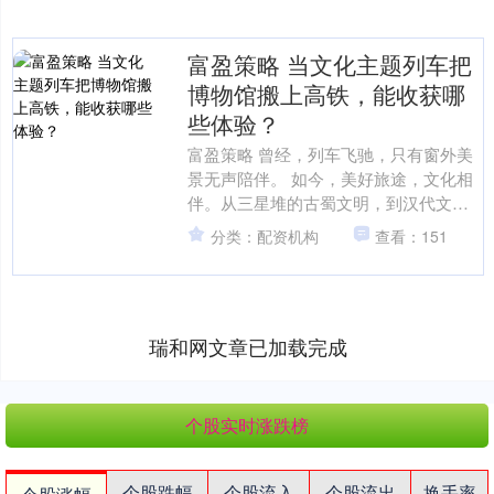
富盈策略 当文化主题列车把
博物馆搬上高铁，能收获哪
些体验？
富盈策略 曾经，列车飞驰，只有窗外美
景无声陪伴。 如今，美好旅途，文化相
伴。从三星堆的古蜀文明，到汉代文化
的沉浸体验；从冰火交融的东北民俗，
分类：配资机构
查看：151
到可感可触的红色文化....
瑞和网文章已加载完成
个股实时涨跌榜
个股跌幅
个股流入
个股流出
换手率