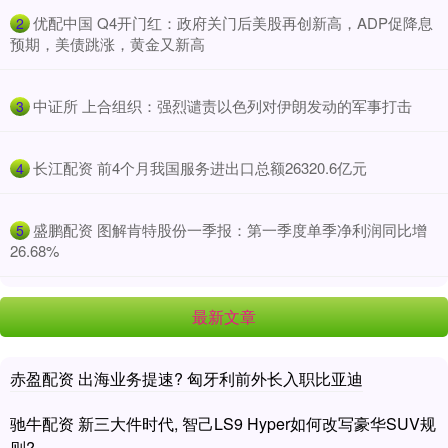
​优配中国 Q4开门红：政府关门后美股再创新高，ADP促降息
2
预期，美债跳涨，黄金又新高
​中证所 上合组织：强烈谴责以色列对伊朗发动的军事打击
3
​长江配资 前4个月我国服务进出口总额26320.6亿元
4
​盛鹏配资 图解肯特股份一季报：第一季度单季净利润同比增
5
26.68%
最新文章
赤盈配资 出海业务提速? 匈牙利前外长入职比亚迪
驰牛配资 新三大件时代, 智己LS9 Hyper如何改写豪华SUV规
则?