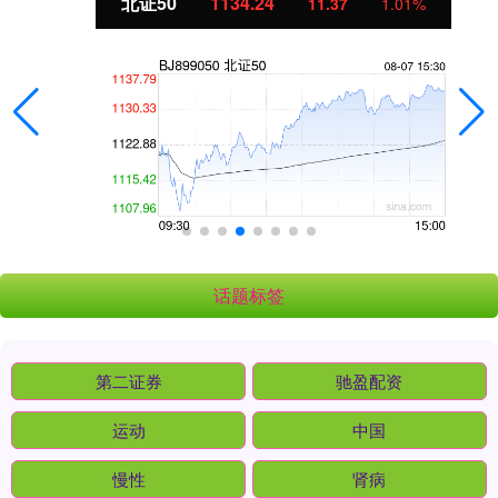
北证50
1134.24
11.37
1.01%
话题标签
第二证券
驰盈配资
运动
中国
慢性
肾病