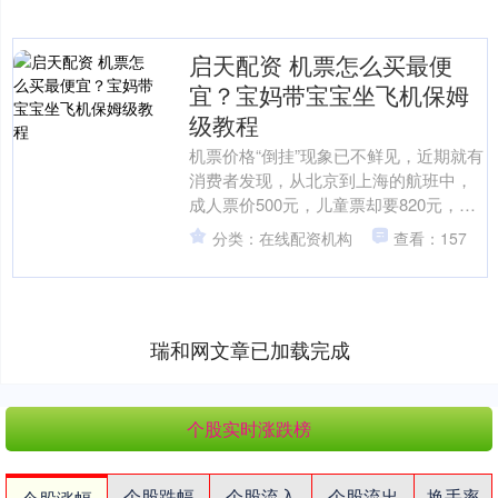
启天配资 机票怎么买最便
宜？宝妈带宝宝坐飞机保姆
级教程
机票价格“倒挂”现象已不鲜见，近期就有
消费者发现，从北京到上海的航班中，
成人票价500元，儿童票却要820元，高
出60%以上。 如何巧妙规避儿童票比成
分类：在线配资机构
查看：157
人票还贵的....
瑞和网文章已加载完成
个股实时涨跌榜
个股跌幅
个股流入
个股流出
换手率