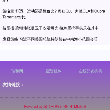
策略宝 舒适、运动还是性价比? 奥迪Q3、奔驰GLA和Cupra
Terramar对比
益阳指 梁朝伟张曼玉干农活曝光 捡鸡蛋挖芋头乐在其中
鹰眼策略 习近平同美国总统特朗普在中南海小范围会晤
瑞和网
配资机构
在线配资机构
友情链接：
Powered by
瑞和网
RSS地图
HTML地图