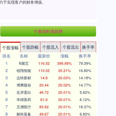
致力于实现客户的财务增值。
个股实时涨跌榜
个股跌幅
个股流入
个股流出
换手率
个股涨幅
排名
名称
最新价
涨幅
换手率
1
N展芯
116.52
396.89%
79.39%
2
锐翔智能
110.02
20.21%
16.80%
3
志特新材
14.8
20.03%
14.18%
4
博腾股份
20.44
20.02%
14.77%
5
近岸蛋白
46.72
20.01%
5.62%
6
毕得医药
61.6
20.01%
6.12%
7
五洲医疗
83.62
20.01%
18.37%
8
耐科装备
49.67
20.01%
6.83%