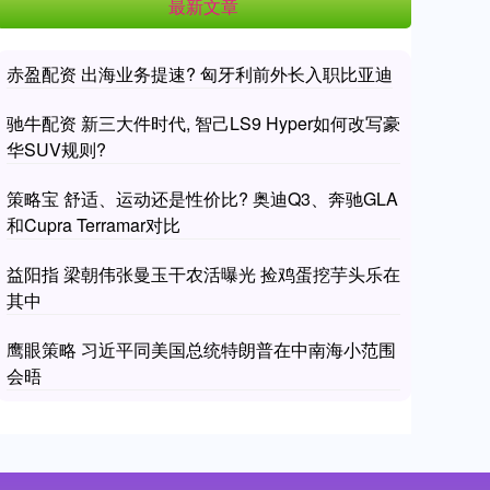
最新文章
赤盈配资 出海业务提速? 匈牙利前外长入职比亚迪
驰牛配资 新三大件时代, 智己LS9 Hyper如何改写豪
华SUV规则?
策略宝 舒适、运动还是性价比? 奥迪Q3、奔驰GLA
和Cupra Terramar对比
益阳指 梁朝伟张曼玉干农活曝光 捡鸡蛋挖芋头乐在
其中
鹰眼策略 习近平同美国总统特朗普在中南海小范围
会晤