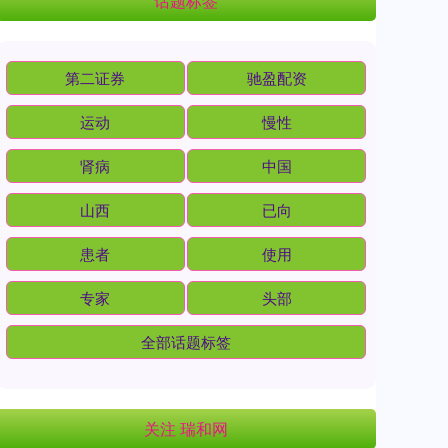
话题标签
第二证券
驰盈配资
运动
慢性
肾病
中国
山西
已向
患者
使用
专家
头部
全部话题标签
关注 瑞和网