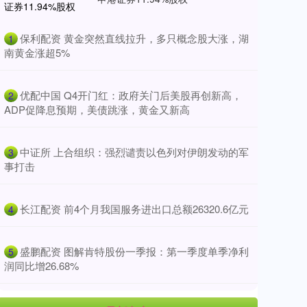
​保利配资 黄金突然直线拉升，多只概念股大涨，湖
1
南黄金涨超5%
​优配中国 Q4开门红：政府关门后美股再创新高，
2
ADP促降息预期，美债跳涨，黄金又新高
​中证所 上合组织：强烈谴责以色列对伊朗发动的军
3
事打击
​长江配资 前4个月我国服务进出口总额26320.6亿元
4
​盛鹏配资 图解肯特股份一季报：第一季度单季净利
5
润同比增26.68%