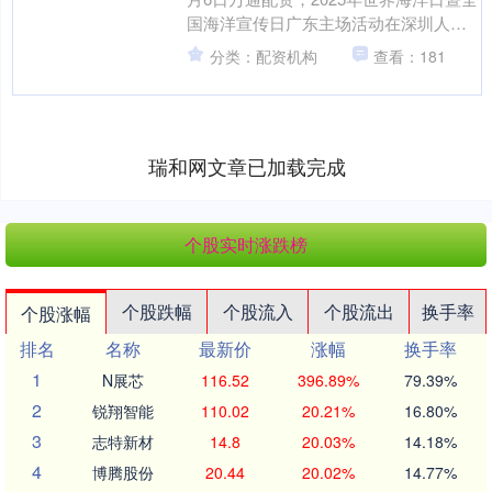
国海洋宣传日广东主场活动在深圳人才
公园举行。 该活动由广东省自然资源厅
分类：配资机构
查看：181
（省海洋局）和....
瑞和网文章已加载完成
个股实时涨跌榜
个股跌幅
个股流入
个股流出
换手率
个股涨幅
排名
名称
最新价
涨幅
换手率
1
N展芯
116.52
396.89%
79.39%
2
锐翔智能
110.02
20.21%
16.80%
3
志特新材
14.8
20.03%
14.18%
4
博腾股份
20.44
20.02%
14.77%