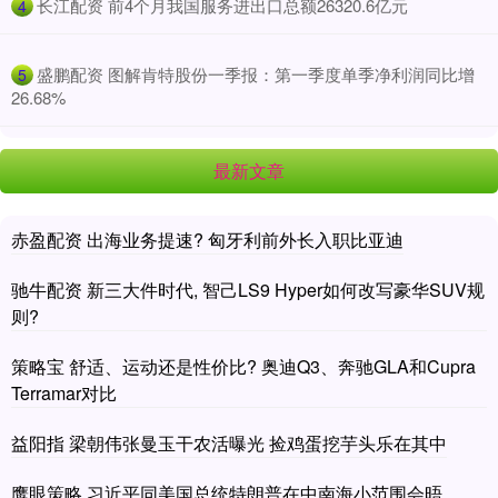
​长江配资 前4个月我国服务进出口总额26320.6亿元
4
​盛鹏配资 图解肯特股份一季报：第一季度单季净利润同比增
5
26.68%
最新文章
赤盈配资 出海业务提速? 匈牙利前外长入职比亚迪
驰牛配资 新三大件时代, 智己LS9 Hyper如何改写豪华SUV规
则?
策略宝 舒适、运动还是性价比? 奥迪Q3、奔驰GLA和Cupra
Terramar对比
益阳指 梁朝伟张曼玉干农活曝光 捡鸡蛋挖芋头乐在其中
鹰眼策略 习近平同美国总统特朗普在中南海小范围会晤