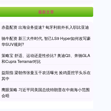
最新文章
赤盈配资 出海业务提速? 匈牙利前外长入职比亚迪
驰牛配资 新三大件时代, 智己LS9 Hyper如何改写豪
华SUV规则?
策略宝 舒适、运动还是性价比? 奥迪Q3、奔驰GLA
和Cupra Terramar对比
益阳指 梁朝伟张曼玉干农活曝光 捡鸡蛋挖芋头乐在
其中
鹰眼策略 习近平同美国总统特朗普在中南海小范围
会晤