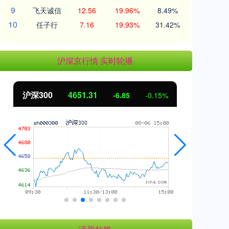
9
飞天诚信
12.56
19.96%
8.49%
10
任子行
7.16
19.93%
31.42%
沪深京行情 实时轮播
沪深300
4651.31
北
-6.85
-0.15%