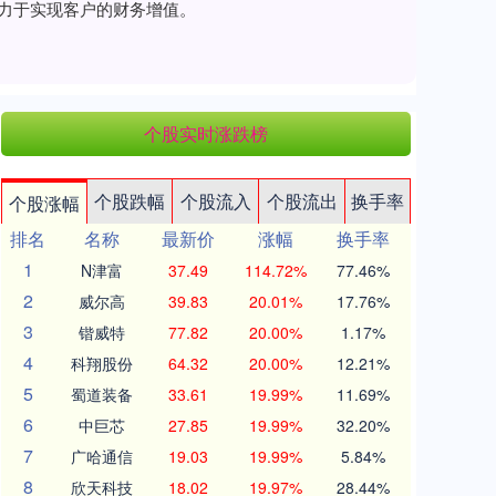
致力于实现客户的财务增值。
个股实时涨跌榜
个股跌幅
个股流入
个股流出
换手率
个股涨幅
排名
名称
最新价
涨幅
换手率
1
N津富
37.49
114.72%
77.46%
2
威尔高
39.83
20.01%
17.76%
3
锴威特
77.82
20.00%
1.17%
4
科翔股份
64.32
20.00%
12.21%
5
蜀道装备
33.61
19.99%
11.69%
6
中巨芯
27.85
19.99%
32.20%
7
广哈通信
19.03
19.99%
5.84%
8
欣天科技
18.02
19.97%
28.44%