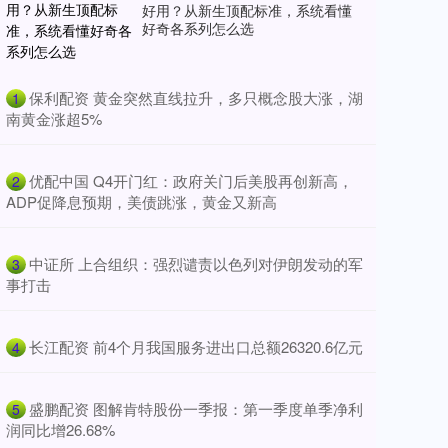
好用？从新生顶配标准，系统看懂
好奇各系列怎么选
​保利配资 黄金突然直线拉升，多只概念股大涨，湖
1
南黄金涨超5%
​优配中国 Q4开门红：政府关门后美股再创新高，
2
ADP促降息预期，美债跳涨，黄金又新高
​中证所 上合组织：强烈谴责以色列对伊朗发动的军
3
事打击
​长江配资 前4个月我国服务进出口总额26320.6亿元
4
​盛鹏配资 图解肯特股份一季报：第一季度单季净利
5
润同比增26.68%