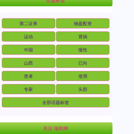
话题标签
第二证券
驰盈配资
运动
肾病
中国
慢性
山西
已向
患者
使用
专家
头部
全部话题标签
关注 瑞和网