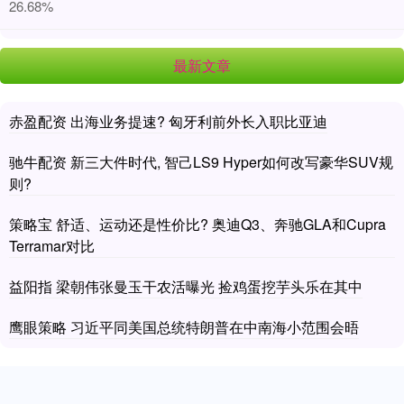
26.68%
最新文章
赤盈配资 出海业务提速? 匈牙利前外长入职比亚迪
驰牛配资 新三大件时代, 智己LS9 Hyper如何改写豪华SUV规
则?
策略宝 舒适、运动还是性价比? 奥迪Q3、奔驰GLA和Cupra
Terramar对比
益阳指 梁朝伟张曼玉干农活曝光 捡鸡蛋挖芋头乐在其中
鹰眼策略 习近平同美国总统特朗普在中南海小范围会晤