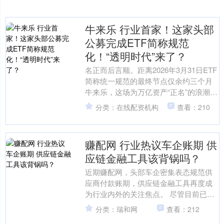
牛来乐 行业首家！这家头部
公募完成ETF简称规范
化！“透明时代”来了？
名正而后言顺。距离2026年3月31日ETF
简称统一规范的最终节点仅余约三个月
牛来乐，这场为万亿资产“正名”的浪潮，
正悄然重塑着资本市场的信任地基。它
分类：在线配资机构
查看：210
预示着，一....
赚配网 行业热议车企账期 供
应链金融工具该背锅吗？
近期赚配网，头部车企密集表态规范供
应商付款账期，供应链金融工具再度成
为行业内外的关注焦点。 尽管目前已有
近20家车企宣布将供应商账期统一至60
分类：瑞和网
查看：212
天内，但市场仍有担....