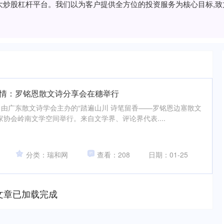
的十大炒股杠杆平台。我们以为客户提供全方位的投资服务为核心目标,
剧情：罗铭恩散文诗分享会在穗举行
券，由广东散文诗学会主办的“踏遍山川 诗笔留香——罗铭恩边塞散文
协会岭南文学空间举行。来自文学界、评论界代表....
分类：瑞和网
查看：208
日期：01-25
文章已加载完成