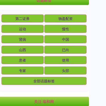
话题标签
第二证券
驰盈配资
运动
慢性
肾病
中国
山西
已向
患者
使用
专家
头部
全部话题标签
关注 瑞和网