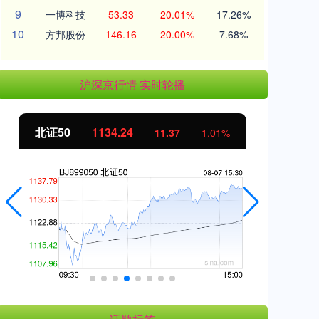
9
一博科技
53.33
20.01%
17.26%
10
方邦股份
146.16
20.00%
7.68%
沪深京行情 实时轮播
北证50
1134.24
创
11.37
1.01%