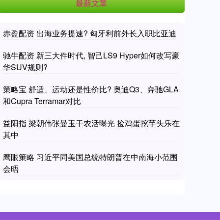
最新文章
赤盈配资 出海业务提速? 匈牙利前外长入职比亚迪
驰牛配资 新三大件时代, 智己LS9 Hyper如何改写豪
华SUV规则?
策略宝 舒适、运动还是性价比? 奥迪Q3、奔驰GLA
和Cupra Terramar对比
益阳指 梁朝伟张曼玉干农活曝光 捡鸡蛋挖芋头乐在
其中
鹰眼策略 习近平同美国总统特朗普在中南海小范围
会晤