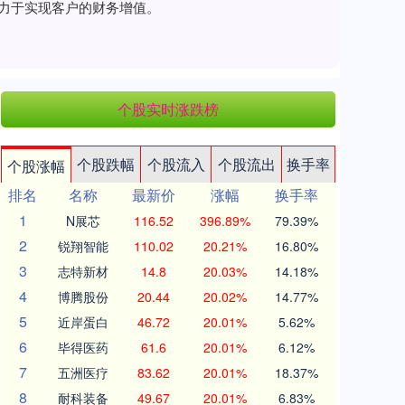
致力于实现客户的财务增值。
个股实时涨跌榜
个股跌幅
个股流入
个股流出
换手率
个股涨幅
排名
名称
最新价
涨幅
换手率
1
N展芯
116.52
396.89%
79.39%
2
锐翔智能
110.02
20.21%
16.80%
3
志特新材
14.8
20.03%
14.18%
4
博腾股份
20.44
20.02%
14.77%
5
近岸蛋白
46.72
20.01%
5.62%
6
毕得医药
61.6
20.01%
6.12%
7
五洲医疗
83.62
20.01%
18.37%
8
耐科装备
49.67
20.01%
6.83%