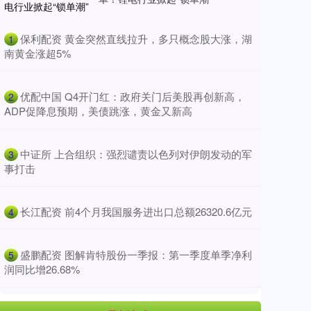
​保利配资 黄金突然直线拉升，多只概念股大涨，湖
1
南黄金涨超5%
​优配中国 Q4开门红：政府关门后美股再创新高，
2
ADP促降息预期，美债跳涨，黄金又新高
​中证所 上合组织：强烈谴责以色列对伊朗发动的军
3
事打击
​长江配资 前4个月我国服务进出口总额26320.6亿元
4
​盛鹏配资 图解肯特股份一季报：第一季度单季净利
5
润同比增26.68%