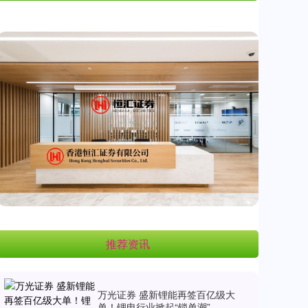
推荐资讯
万光证券 盛新锂能再签百亿级大
单！锂电行业掀起“锁单潮”