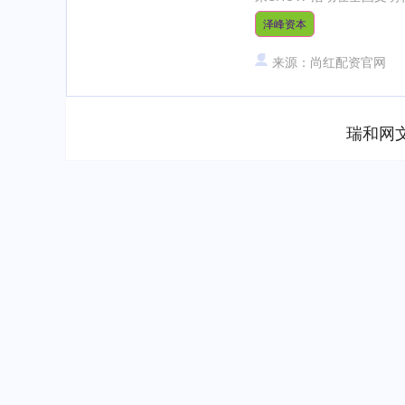
泽峰资本
来源：尚红配资官网
瑞和网
深证成指
14110.12
.92
0.57%
-34.08
-0