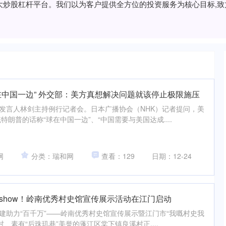
的十大炒股杠杆平台。我们以为客户提供全方位的投资服务为核心目标,
在中国一边” 外交部：美方真想解决问题就该停止极限施压
部发言人林剑主持例行记者会。日本广播协会（NHK）记者提问，美
朗普的话称“球在中国一边”、“中国需要与美国达成....
网
分类：瑞和网
查看：129
日期：12-24
show！岭南优秀村史馆宣传展示活动在江门启动
创建助力“百千万”——岭南优秀村史馆宣传展示暨江门市“我嘅村史我
村、素有“后珠玑巷”美誉的蓬江区棠下镇良溪村正....