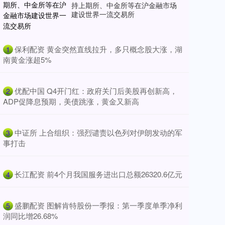
持上期所、中金所等在沪金融市场
建设世界一流交易所
​保利配资 黄金突然直线拉升，多只概念股大涨，湖
1
南黄金涨超5%
​优配中国 Q4开门红：政府关门后美股再创新高，
2
ADP促降息预期，美债跳涨，黄金又新高
​中证所 上合组织：强烈谴责以色列对伊朗发动的军
3
事打击
​长江配资 前4个月我国服务进出口总额26320.6亿元
4
​盛鹏配资 图解肯特股份一季报：第一季度单季净利
5
润同比增26.68%