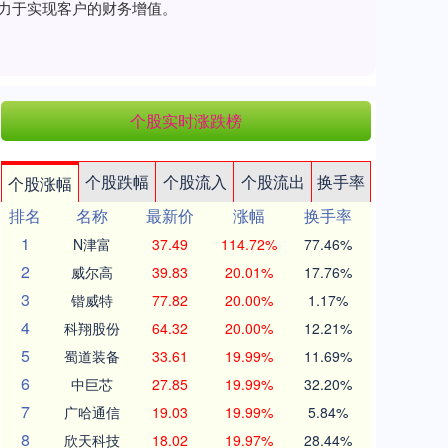
致力于实现客户的财务增值。
个股实时涨跌榜
个股跌幅
个股流入
个股流出
换手率
个股涨幅
排名
名称
最新价
涨幅
换手率
1
N津富
37.49
114.72%
77.46%
2
威尔高
39.83
20.01%
17.76%
3
锴威特
77.82
20.00%
1.17%
4
科翔股份
64.32
20.00%
12.21%
5
蜀道装备
33.61
19.99%
11.69%
6
中巨芯
27.85
19.99%
32.20%
7
广哈通信
19.03
19.99%
5.84%
8
欣天科技
18.02
19.97%
28.44%