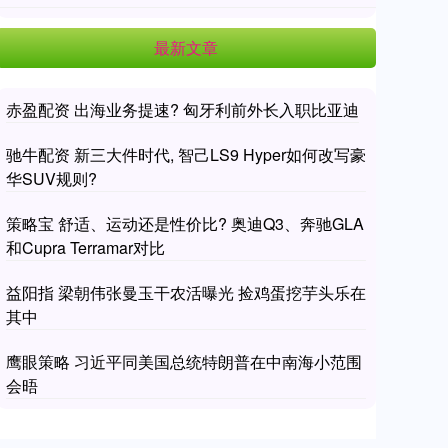
最新文章
赤盈配资 出海业务提速? 匈牙利前外长入职比亚迪
驰牛配资 新三大件时代, 智己LS9 Hyper如何改写豪
华SUV规则?
策略宝 舒适、运动还是性价比? 奥迪Q3、奔驰GLA
和Cupra Terramar对比
益阳指 梁朝伟张曼玉干农活曝光 捡鸡蛋挖芋头乐在
其中
鹰眼策略 习近平同美国总统特朗普在中南海小范围
会晤