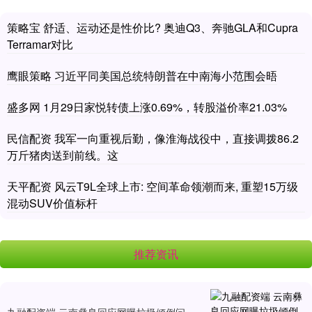
策略宝 舒适、运动还是性价比? 奥迪Q3、奔驰GLA和Cupra
Terramar对比
鹰眼策略 习近平同美国总统特朗普在中南海小范围会晤
盛多网 1月29日家悦转债上涨0.69%，转股溢价率21.03%
民信配资 我军一向重视后勤，像淮海战役中，直接调拨86.2
万斤猪肉送到前线。这
天平配资 风云T9L全球上市: 空间革命领潮而来, 重塑15万级
混动SUV价值标杆
推荐资讯
九融配资端 云南彝良回应网曝垃圾倾倒问