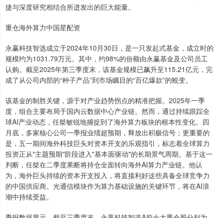
捷与深度研究相结合所迸发出的巨大能量。
重仓海外算力中国星配资
永赢科技智选成立于2024年10月30日，是一只发起式基金，成立时的
规模约为1031.79万元。其中，约98%的份额由永赢基金及公司员工
认购。截至2025年第三季度末，该基金规模已飙升至115.21亿元，完
成了从公司内部的“种子产品”到市场瞩目的“百亿爆款”的蜕变。
该基金的制胜关键，源于对产业趋势拐点的精准把握。2025年一季
度，组合主要布局于国内云数据中心产业链。然而，通过持续跟踪全
球AI产业动态，任桀敏锐地捕捉到了海外算力板块的根本性变化。四
月底，多家核心公司一季报业绩超预期，释放出积极信号；更重要的
是，五一期间海外科技巨头对资本开支的乐观指引，标志着全球算力
投资正从"主题预期"阶段进入"基本面驱动"的长期景气周期。基于这一
判断，任桀在二季度果断将持仓全面转向海外AI算力产业链。他认
为，海外巨头持续的资本开支投入，将直接利好这些具备全球竞争力
的中国供应商。光通信模块作为算力基础设施的关键环节，将在AI浪
潮中持续受益。
季报数据显示，截至三季度末，永赢科技智选A前十大重仓股分别为