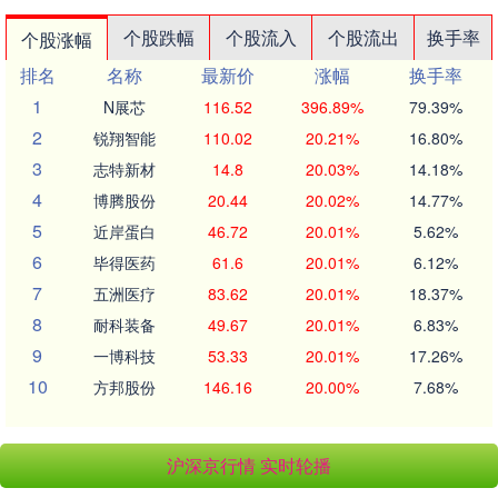
个股跌幅
个股流入
个股流出
换手率
个股涨幅
排名
名称
最新价
涨幅
换手率
1
N展芯
116.52
396.89%
79.39%
2
锐翔智能
110.02
20.21%
16.80%
3
志特新材
14.8
20.03%
14.18%
4
博腾股份
20.44
20.02%
14.77%
5
近岸蛋白
46.72
20.01%
5.62%
6
毕得医药
61.6
20.01%
6.12%
7
五洲医疗
83.62
20.01%
18.37%
8
耐科装备
49.67
20.01%
6.83%
9
一博科技
53.33
20.01%
17.26%
10
方邦股份
146.16
20.00%
7.68%
沪深京行情 实时轮播