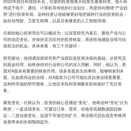
2022年担任科技组长后，任桀的投资视角开始发生重要转变。他不再
拘泥于电子、通信、计算机等传统的行业划分，而是转向围绕“产业趋
势”进行投资布局。这种转变让他能够更好地把握跨行业的投资机会，
如自动驾驶、卫星互联网，以及后来爆发的人工智能浪潮。
任桀的核心投资理念可以概括为：以深度研究为基石、聚焦产业与公
司的动态变化、并保持灵活应对的投资框架，系统性地捕捉业绩与估
值双击的机会。具体来看，有三个关键词：
研究驱动：他强调深度研究和产业跟踪是投资决策的基础。从研究员
到基金经理，始终保持对行业和公司的深入理解。同时，他认为，美
股对A股具有重要的映射作用。很多美股发生的事情，能够映射到A
股。比如英伟达的业绩，对A股算力公司可能比其自身业绩更重要。
这种跨市场的研究视角，让他在本轮AI浪潮爆发前就做好了充分准
备。
聚焦变化：任桀认为，投资的核心是捕捉“变化”。他将这种"变化"分为
两类：一是业绩变化，可通过订单、需求、价格等高频数据跟踪验
证；二是估值变化，这源于市场空间扩大、商业模式优化或竞争格局
改善带来的长期预期提升。