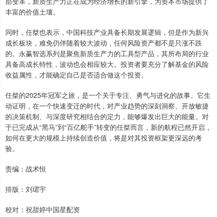
部变革，新质生产力正在成为经济增长的新引擎，为资本市场提供了
丰富的价值土壤。
同时，任桀也表示，中国科技产业具备长期发展逻辑，但是作为新兴
成长板块，难免仍伴随着较大波动，任何风险资产都不是只涨不跌
的。永赢智选系列是聚焦新质生产力的工具型产品，其所布局的行业
具备高成长特性，波动也会相应较大。投资者要充分了解基金的风险
收益属性，才能确定自己是否适合做这个投资。
任桀的2025年冠军之旅，是一个关于专注、勇气与进化的故事。它生
动证明，在一个快速变迁的时代，对产业趋势的深刻洞察、开放敏捷
的决策机制、与深度研究相结合的定力，能够爆发出巨大的能量。对
于已完成从“黑马”到“百亿舵手”转变的任桀而言，新的航程已然开启，
如何在更大的规模上持续创造价值，将是对其投资框架更深远的考
验。
责编：战术恒
排版：刘珺宇
校对：祝甜婷中国星配资