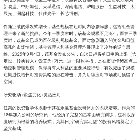
新易盛、中际旭创、天孚通信、深南电路、沪电股份、生益科技、太
辰光、澜起科技、仕佳光子、长芯博创。
伴随业绩的爆发式增长，基金规模在短时间内急剧膨胀，这给组合管
理带来了新的挑战。今年一季度末时，该基金规模不足3亿，而在三季
度时，该基金已成为百亿级别规模基金。面对急剧涌入的资金和日益
高涨的市场情绪，基金管理人和基金经理均展现出了冷静的逆向思
维。2025年9月4日，该基金发布公告，自次日起将单日申购上限（含
定投、转换转入）设置为1万元。这一限购举措，是在市场情绪高点主
动控制管理规模、保障持有人利益的重要风控行动，有效减缓了规模
短期过快增长对投资策略的潜在冲击，并为后续应对市场波动预留了
空间。
研究驱动+聚焦变化+灵活应对
任桀的投资哲学体系源于其在永赢基金投研体系的系统培养。作为20
18年加入公司的研究员，他经历了完整的基本面研究训练，这种以深
度研究为根基的培养模式，为其日后“研究驱动型”的投资风格奠定了
坚实基础。