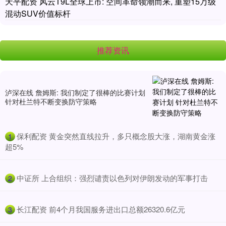
天平配资 风云T9L全球上市: 空间革命领潮而来, 重塑15万级
混动SUV价值标杆
推荐资讯
泸深在线 詹姆斯: 我们制定了很棒的比赛计划
针对杜兰特不断变换防守策略
​保利配资 黄金突然直线拉升，多只概念股大涨，湖南黄金涨
1
超5%
​中证所 上合组织：强烈谴责以色列对伊朗发动的军事打击
2
​长江配资 前4个月我国服务进出口总额26320.6亿元
3