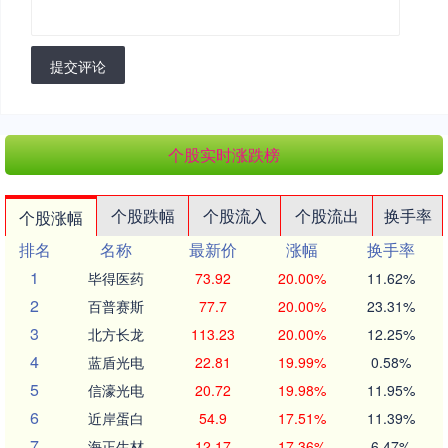
提交评论
个股实时涨跌榜
个股跌幅
个股流入
个股流出
换手率
个股涨幅
排名
名称
最新价
涨幅
换手率
1
毕得医药
73.92
20.00%
11.62%
2
百普赛斯
77.7
20.00%
23.31%
3
北方长龙
113.23
20.00%
12.25%
4
蓝盾光电
22.81
19.99%
0.58%
5
信濠光电
20.72
19.98%
11.95%
6
近岸蛋白
54.9
17.51%
11.39%
7
海正生材
12.17
17.36%
6.47%