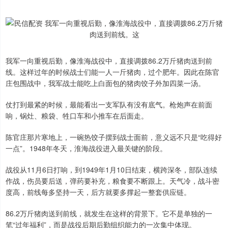
我军一向重视后勤，像淮海战役中，直接调拨86.2万斤猪肉送到前
线。这样过年的时候战士们能一人一斤猪肉，过个肥年。因此在陈官
庄包围战中，我军战士能吃上白面包的猪肉饺子外加四菜一汤。
仗打到最紧的时候，最能看出一支军队有没有底气。枪炮声在前面
响，锅灶、粮袋、牲口车和小推车在后面走。
陈官庄那片寒地上，一碗热饺子摆到战士面前，意义远不只是“吃得好
一点”。1948年冬天，淮海战役进入最关键的阶段。
战役从11月6日打响，到1949年1月10日结束，横跨深冬，部队连续
作战，伤员要后送，弹药要补充，粮食要不断跟上。天气冷，战斗密
度高，前线每多坚持一天，后方就要多撑起一整套供应链。
86.2万斤猪肉送到前线，就发生在这样的背景下。它不是单独的一
笔“过年福利”，而是战役后期后勤组织能力的一次集中体现。