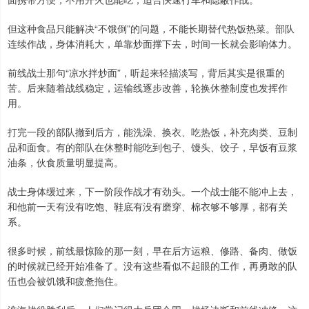
但这种食品只能解决“不饿倒”的问题，不能长期替代热饭热菜。部队
连续作战，身体消耗大，单靠炒面撑下去，时间一长就会影响体力。
前线战士那句“凉水拌炒面”，听起来轻描淡写，背后其实是很重的
苦。后来随着战线稳定，运输线逐步改善，轮换休整制度也发挥作
用。
打完一段的部队撤到后方，能洗澡、换衣、吃热饭，补充肉类、豆制
品和面食。有的部队在休整时能吃到包子、馒头、饺子，早饭有豆浆
油条，伙食质量明显提高。
战士身体缓过来，下一阶段作战才有劲头。一个战士能不能冲上去，
和他前一天有没有吃饱、鞋底有没有磨穿、棉衣够不够厚，都有关
系。
很多时候，前线最惊险的那一刻，早在后方运粮、修路、备肉、做饭
的时候就已经开始准备了。没有这些看似不起眼的工作，再勇敢的队
伍也会被饥饿和疲惫拖住。