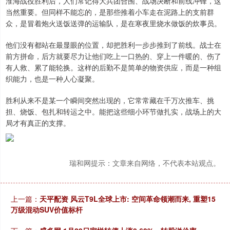
淮海战役胜利后，人们常记得大兵团合围、战场决断和前线冲锋，这
当然重要。但同样不能忘的，是那些推着小车走在泥路上的支前群
众，是冒着炮火送饭送弹的运输队，是在寒夜里烧水做饭的炊事员。
他们没有都站在最显眼的位置，却把胜利一步步推到了前线。战士在
前方拼命，后方就要尽力让他们吃上一口热的、穿上一件暖的、伤了
有人救、累了能轮换。这样的后勤不是简单的物资供应，而是一种组
织能力，也是一种人心凝聚。
胜利从来不是某一个瞬间突然出现的，它常常藏在千万次推车、挑
担、烧饭、包扎和转运之中。能把这些细小环节做扎实，战场上的大
局才有真正的支撑。
瑞和网提示：文章来自网络，不代表本站观点。
上一篇：
天平配资 风云T9L全球上市: 空间革命领潮而来, 重塑15
万级混动SUV价值标杆