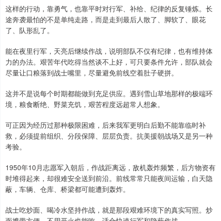
这样的行动，靠勇气，也靠平时对行军、补给、纪律的反复锤炼。长
途奔袭最怕的不是单纯走路，而是走到最后人散了、脚软了、眼花
了、队形乱了。
能在夜里行军，天亮后继续作战，说明部队不仅有纪律，也有维持体
力的办法。艰苦年代吃得当然谈不上好，可只要条件允许，部队就会
尽量让口粮落到战士嘴里，尽量避免前线空着肚子硬拼。
这并不是说每个时期都能做到充足供应。遇到雪山草地那样的极端环
境，粮食断绝、野菜充饥，艰苦程度远超常人想象。
可正因为经历过那种极限困难，后来我军更明白后勤不能靠临时补
救，必须提前组织、分段保障、层层负责。抗美援朝战场又是另一种
考验。
1950年10月志愿军入朝后，作战距离远，敌机轰炸频繁，后方物资有
时堆得起来，却很难安全送到前沿。前线常常只能夜间运输，白天隐
蔽，车辆、仓库、桥梁都可能遭到轰炸。
战士吃炒面、喝冷水坚持作战，就是那段艰难环境下的真实写照。炒
面携带方便，不用开火也能吃，适合快速行军和隐蔽作战。