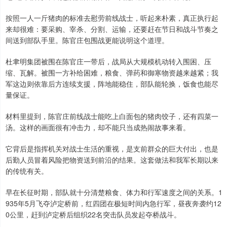
按照一人一斤猪肉的标准去慰劳前线战士，听起来朴素，真正执行起
来却很难：要采购、宰杀、分割、运输，还要赶在节日和战斗节奏之
间送到部队手里。陈官庄包围战更能说明这个道理。
杜聿明集团被围在陈官庄一带后，战局从大规模机动转入围困、压
缩、瓦解。被围一方补给困难，粮食、弹药和御寒物资越来越紧；我
军这边则依靠后方连续支援，阵地能稳住，部队能轮换，饭食也能尽
量保证。
材料里提到，陈官庄前线战士能吃上白面包的猪肉饺子，还有四菜一
汤。这样的画面很有冲击力，却不能只当成热闹故事来看。
它背后是指挥机关对战士生活的重视，是支前群众的巨大付出，也是
后勤人员冒着风险把物资送到前沿的结果。这套做法和我军长期以来
的传统有关。
早在长征时期，部队就十分清楚粮食、体力和行军速度之间的关系。1
935年5月飞夺泸定桥前，红四团在极短时间内急行军，昼夜奔袭约12
0公里，赶到泸定桥后组织22名突击队员发起夺桥战斗。