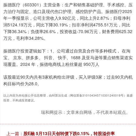
振德医疗（603301）主营业务：生产和销售基础护理、手术感控、压
力治疗与固定、造口及现代伤口护理、感控防护产品。振德医疗2025
年一季报显示，公司主营收入9.92亿元，同比上升2.87%；归母净利
润5124.19万元，同比下降30.19%；扣非净利润4755.51万元，同比
下降36.34%；负债率26.6%，投资收益-70.96万元，财务费用625.32
万元，毛利率34.28%。
振德医疗投资逻辑如下：1、公司通过自营及合作等多种模式， 在淘
宝、 京东、拼多多、 抖音、 快手、1688 及亚马逊等重点销售渠道实
现覆盖。2024 年，振德电商线上粉丝量超 950万人
该股最近90天内共有3家机构给出评级，买入评级3家；过去90天内机
构目标均价为28.0。
以上内容为本站据公开信息整理，由AI算法生成（网信算备310104345710301240019号）嘉盛
投资，不构成投资建议。
瑞和网提示：文章来自网络，不代表本站观点。
上一篇：
股E融 5月13日天创转债下跌0.15%，转股溢价率