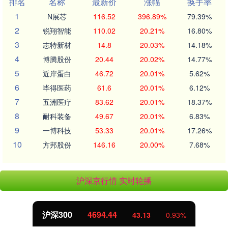
排名
名称
最新价
涨幅
换手率
1
N展芯
116.52
396.89%
79.39%
2
锐翔智能
110.02
20.21%
16.80%
3
志特新材
14.8
20.03%
14.18%
4
博腾股份
20.44
20.02%
14.77%
5
近岸蛋白
46.72
20.01%
5.62%
6
毕得医药
61.6
20.01%
6.12%
7
五洲医疗
83.62
20.01%
18.37%
8
耐科装备
49.67
20.01%
6.83%
9
一博科技
53.33
20.01%
17.26%
10
方邦股份
146.16
20.00%
7.68%
沪深京行情 实时轮播
北证50
1134.24
43.13
0.93%