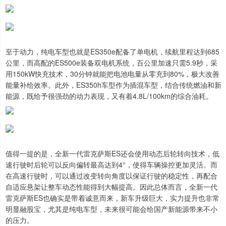
至于动力，纯电车型也就是ES350e配备了单电机，续航里程达到685
公里，而高配的ES500e装备双电机系统，百公里加速只需5.9秒，采
用150kW快充技术，30分钟就能把电池电量从零充到80%，极大改善
能量补给效率。此外，ES350h车型作为插混车型，结合传统燃油和新
能源，既给予很强劲的动力表现，又有着4.8L/100km的综合油耗。
值得一提的是，全新一代雷克萨斯ES还会使用动态后轮转向技术，低
速行驶时后轮可以反向偏转最高达到4°，使得车辆操控更加灵活。而
在高速行驶时，可以通过改变转向角度以保证行驶的稳定性，再配合
自适应悬架让整车动态性能得到大幅提高。因此总体而言，全新一代
雷克萨斯ES也确实是带着诚意而来，新车升级巨大，实力提升也非常
明显融股宝，尤其是纯电车型，未来很可能会给国产新能源带来不小
的压力。