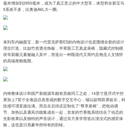
毫米增加到2950毫米，成为了真正意义的中大型车，体型和全新宝马
5系差不多，比奥迪A6L大一圈。
来到车内融股宝，新一代雷克萨斯ES的内饰设计也是围绕全新的设计
理念打造。比如竹质透光饰板，半苯胺工艺真皮座椅，隐藏式控制模
块等新颖元素被融入其中，营造出一种既现代又简约且饱含人文情怀
的高端座舱氛围。
内饰整体设计和国产新能源车颇有异曲同工之处，14英寸悬浮式中控
屏加上7英寸全液晶仪表形成的数字交互中心，辅以副驾双屏娱乐，科
技感可谓直接拉满。而且在后排还定制化了“尊享座椅”，把电动调
节、加热以及通风功能集成在一起，首发的竹香氛系统结合了动态的
光影效果以及独特的声音设计，通过东方美学营造出浸没式的感官体
验，这也是日系豪华所特有的韵味。