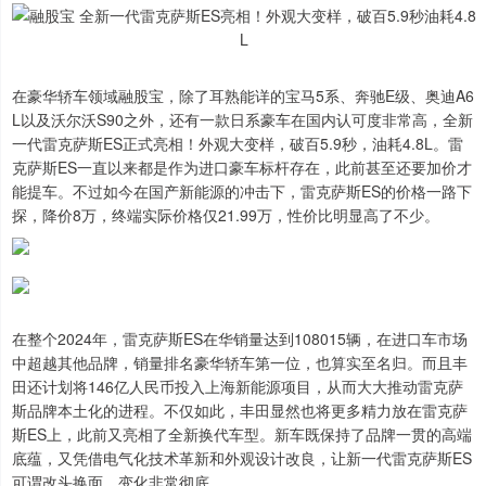
在豪华轿车领域融股宝，除了耳熟能详的宝马5系、奔驰E级、奥迪A6
L以及沃尔沃S90之外，还有一款日系豪车在国内认可度非常高，全新
一代雷克萨斯ES正式亮相！外观大变样，破百5.9秒，油耗4.8L。雷
克萨斯ES一直以来都是作为进口豪车标杆存在，此前甚至还要加价才
能提车。不过如今在国产新能源的冲击下，雷克萨斯ES的价格一路下
探，降价8万，终端实际价格仅21.99万，性价比明显高了不少。
在整个2024年，雷克萨斯ES在华销量达到108015辆，在进口车市场
中超越其他品牌，销量排名豪华轿车第一位，也算实至名归。而且丰
田还计划将146亿人民币投入上海新能源项目，从而大大推动雷克萨
斯品牌本土化的进程。不仅如此，丰田显然也将更多精力放在雷克萨
斯ES上，此前又亮相了全新换代车型。新车既保持了品牌一贯的高端
底蕴，又凭借电气化技术革新和外观设计改良，让新一代雷克萨斯ES
可谓改头换面，变化非常彻底。