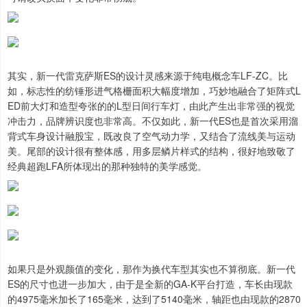
其实，新一代雷克萨斯ES的设计灵感来源于纯电概念车LF-ZC。比
如，标志性的纺锤形进气格栅面积大幅度增加，巧妙地融合了矩阵式L
ED前大灯和造型夸张的的L型日间行车灯，由此产生出非常强的视觉
冲击力，品牌辨识度也非常高。不仅如此，新一代ES也是首次采用溜
背式车身设计融股宝，既改良了空气动力学，又结合了流线美与运动
美。尾部的设计很有整体感，用多层鳞片样式的结构，很好地致敬了
经典超跑LFA所体现出的那种独特的美学感觉。
如果只是外观颜值的变化，那作为换代车型其实也不算彻底。新一代
ES的尺寸也进一步加大，由于是全新的GA-K平台打造，车长由现款
的4975毫米加长了165毫米，达到了5140毫米，轴距也由现款的2870