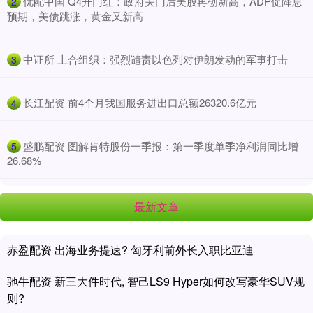
​优配中国 Q4开门红：政府关门后美股再创新高，ADP促降息
2
预期，美债跳涨，黄金又新高
​中证所 上合组织：强烈谴责以色列对伊朗发动的军事打击
3
​长江配资 前4个月我国服务进出口总额26320.6亿元
4
​盛鹏配资 图解肯特股份一季报：第一季度单季净利润同比增
5
26.68%
最新文章
赤盈配资 出海业务提速? 匈牙利前外长入职比亚迪
驰牛配资 新三大件时代, 智己LS9 Hyper如何改写豪华SUV规
则?