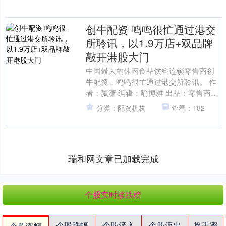
创牛配资 鸣鸣很忙通过港交
所聆讯，以1.9万店+双品牌
敲开港股大门
中国最大的休闲食品饮料连锁零售商创
牛配资，鸣鸣很忙通过港交所聆讯。 作
者：嬴潇 编辑：喻博雅 出品：零售商业
财经 ID：Retail-Finance 在中国消费....
分类：配资机构
查看：182
瑞和网文章已加载完成
个股实时涨跌榜
个股跌幅
个股流入
个股流出
换手率