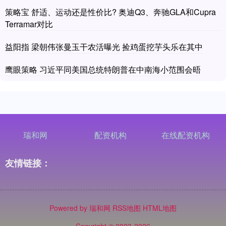
策略宝 舒适、运动还是性价比? 奥迪Q3、奔驰GLA和Cupra
Terramar对比
益阳指 梁朝伟张曼玉干农活曝光 捡鸡蛋挖芋头乐在其中
鹰眼策略 习近平同美国总统特朗普在中南海小范围会晤
瑞和网
配资机构
在线配资机构
友情链接：
Powered by
瑞和网
RSS地图
HTML地图
Copyright
© 2023-2026