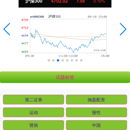
沪深300
4702.02
7.59
0.16%
话题标签
第二证券
驰盈配资
运动
慢性
肾病
中国