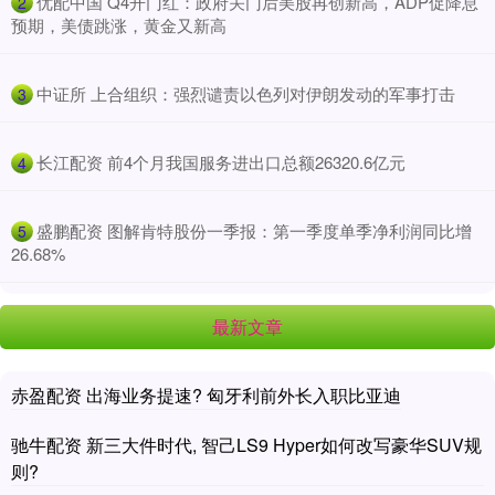
​优配中国 Q4开门红：政府关门后美股再创新高，ADP促降息
2
预期，美债跳涨，黄金又新高
​中证所 上合组织：强烈谴责以色列对伊朗发动的军事打击
3
​长江配资 前4个月我国服务进出口总额26320.6亿元
4
​盛鹏配资 图解肯特股份一季报：第一季度单季净利润同比增
5
26.68%
最新文章
赤盈配资 出海业务提速? 匈牙利前外长入职比亚迪
驰牛配资 新三大件时代, 智己LS9 Hyper如何改写豪华SUV规
则?