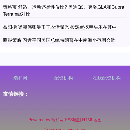
策略宝 舒适、运动还是性价比? 奥迪Q3、奔驰GLA和Cupra
Terramar对比
益阳指 梁朝伟张曼玉干农活曝光 捡鸡蛋挖芋头乐在其中
鹰眼策略 习近平同美国总统特朗普在中南海小范围会晤
瑞和网
配资机构
在线配资机构
友情链接：
Powered by
瑞和网
RSS地图
HTML地图
Copyright
© 2023-2026