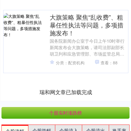
大旗策略 聚焦“乱收费”、粗
暴任性执法等问题，多项措
施发布！
国务院新闻办公室于今日上午10时举行
新闻发布会大旗策略，请司法部副部长
胡卫列和应急管理部、市场监管总局有
关负责人介绍规范涉企行政执法专项行
分类：配资机构
查看：88
动开展情况。 要点如下....
瑞和网文章已加载完成
个股实时涨跌榜
个股跌幅
个股流入
个股流出
换手率