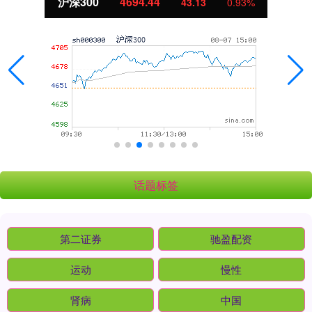
沪深300
4694.44
43.13
0.93%
话题标签
第二证券
驰盈配资
运动
慢性
肾病
中国