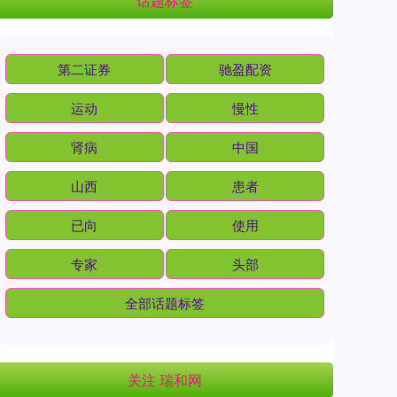
话题标签
第二证券
驰盈配资
运动
慢性
肾病
中国
山西
患者
已向
使用
专家
头部
全部话题标签
关注 瑞和网