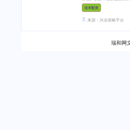
佳禾配资
来源：兴业策略平台
瑞和网
深证成指
14110.12
.92
0.57%
-34.08
-0