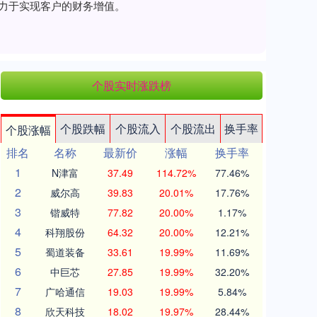
致力于实现客户的财务增值。
个股实时涨跌榜
个股跌幅
个股流入
个股流出
换手率
个股涨幅
排名
名称
最新价
涨幅
换手率
1
N津富
37.49
114.72%
77.46%
2
威尔高
39.83
20.01%
17.76%
3
锴威特
77.82
20.00%
1.17%
4
科翔股份
64.32
20.00%
12.21%
5
蜀道装备
33.61
19.99%
11.69%
6
中巨芯
27.85
19.99%
32.20%
7
广哈通信
19.03
19.99%
5.84%
8
欣天科技
18.02
19.97%
28.44%