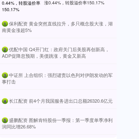
涨0.44%，转股溢价率150.17%
​保利配资 黄金突然直线拉升，多只概念股大涨，湖
1
南黄金涨超5%
​优配中国 Q4开门红：政府关门后美股再创新高，
2
ADP促降息预期，美债跳涨，黄金又新高
​中证所 上合组织：强烈谴责以色列对伊朗发动的军
3
事打击
​长江配资 前4个月我国服务进出口总额26320.6亿元
4
​盛鹏配资 图解肯特股份一季报：第一季度单季净利
5
润同比增26.68%