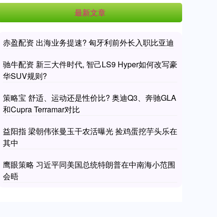
最新文章
赤盈配资 出海业务提速? 匈牙利前外长入职比亚迪
驰牛配资 新三大件时代, 智己LS9 Hyper如何改写豪
华SUV规则?
策略宝 舒适、运动还是性价比? 奥迪Q3、奔驰GLA
和Cupra Terramar对比
益阳指 梁朝伟张曼玉干农活曝光 捡鸡蛋挖芋头乐在
其中
鹰眼策略 习近平同美国总统特朗普在中南海小范围
会晤