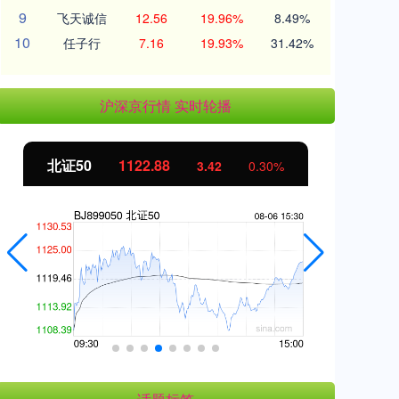
9
飞天诚信
12.56
19.96%
8.49%
10
任子行
7.16
19.93%
31.42%
沪深京行情 实时轮播
北证50
1122.88
创
3.42
0.30%