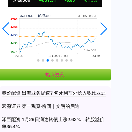
3.42
0.30%
热点资讯
赤盈配资 出海业务提速? 匈牙利前外长入职比亚迪
宏源证券 第一观察·瞬间｜文明的启迪
泽巨配资 1月29日润达转债上涨2.62%，转股溢价
率35.4%