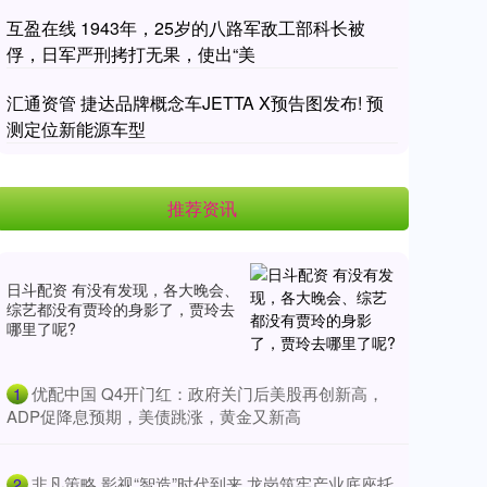
互盈在线 1943年，25岁的八路军敌工部科长被
俘，日军严刑拷打无果，使出“美
汇通资管 捷达品牌概念车JETTA X预告图发布! 预
测定位新能源车型
推荐资讯
日斗配资 有没有发现，各大晚会、
综艺都没有贾玲的身影了，贾玲去
哪里了呢?
​优配中国 Q4开门红：政府关门后美股再创新高，
1
ADP促降息预期，美债跳涨，黄金又新高
​非凡策略 影视“智造”时代到来 龙岗筑牢产业底座托
2