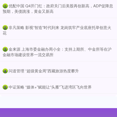
​优配中国 Q4开门红：政府关门后美股再创新高，ADP促降息
1
预期，美债跳涨，黄金又新高
​非凡策略 影视“智造”时代到来 龙岗筑牢产业底座托举创意火
2
花
​金来源 上海市委金融办周小全：支持上期所、中金所等在沪
3
金融市场建设世界一流交易所
​问道管理 “超级黄金周”西藏旅游热度攀升
4
​中证策略 “媒体+”赋能让“头雁”飞进湾区飞向世界
5