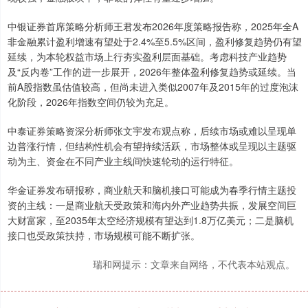
中银证券首席策略分析师王君发布2026年度策略报告称，2025年全A
非金融累计盈利增速有望处于2.4%至5.5%区间，盈利修复趋势仍有望
延续，为本轮权益市场上行夯实盈利层面基础。考虑科技产业趋势
及“反内卷”工作的进一步展开，2026年整体盈利修复趋势或延续。当
前A股指数虽估值较高，但尚未进入类似2007年及2015年的过度泡沫
化阶段，2026年指数空间仍较为充足。
中泰证券策略资深分析师张文宇发布观点称，后续市场或难以呈现单
边普涨行情，但结构性机会有望持续活跃，市场整体或呈现以主题驱
动为主、资金在不同产业主线间快速轮动的运行特征。
华金证券发布研报称，商业航天和脑机接口可能成为春季行情主题投
资的主线：一是商业航天受政策和海内外产业趋势共振，发展空间巨
大财富家，至2035年太空经济规模有望达到1.8万亿美元；二是脑机
接口也受政策扶持，市场规模可能不断扩张。
瑞和网提示：文章来自网络，不代表本站观点。