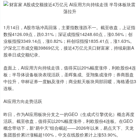
1月14日，A股市场冲高回落，主要指数涨跌不一。截至收盘，上证指
数报4126.09点，跌0.31%；深证成指报14248.60点，涨0.56%；创
业板指报3349.14点，涨0.82%；科创综指报1835.41点，涨1.63%。
沪深北三市成交额39869亿元，接近4万亿元关口财富家，持续刷新A
股单日成交额纪录。
盘面上，AI应用方向持续走强，值得买以20%幅度涨停，利欧股份4连
板；半导体设备板块表现活跃，圣晖集成、亚翔集成涨停；券商股盘
中拉升，华林证券一度触及涨停；商业航天板块局部回暖，海格通信3
连板。
AI应用方向走势活跃
昨日，作为AI应用板块分支之一的GEO（生成式引擎优化）概念再度
活跃。截至收盘，值得买以20%幅度涨停，利欧股份4连板。在GEO
概念带动下，新“易中天”组合崛起——2026年以来，易点天下、天龙
集团股价累计涨幅超100%，中文在线股价累计上涨53.90%。