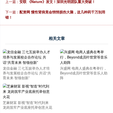
上一篇：
安联 《Nature》发文！深圳光明团队重大突破！
下一篇：
配资网 慢性肾病竟会悄悄损伤大脑，这几种药千万别用
错！
相关文章
龙信金融 三七互娱举办人才培
兴盛网 电商人盛典在粤举行，
养与发展校企合作论坛 共话“共
Beyond成员叶世荣等音乐人助
育未来·智领创新”
阵
芝麻财富 影视“智造”时代到来
龙岗筑牢产业底座托举创意火花