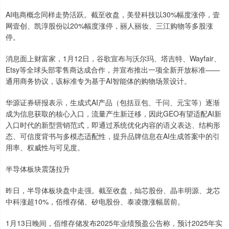
AI电商概念同样走势活跃。截至收盘，美登科技以30%幅度涨停，壹
网壹创、凯淳股份以20%幅度涨停，丽人丽妆、三江购物等多股涨
停。
消息面上财富家，1月12日，谷歌宣布与沃尔玛、塔吉特、Wayfair、
Etsy等全球头部零售商达成合作，并宣布推出一项全新开放标准——
通用商务协议，该标准专为基于AI智能体的购物场景设计。
华源证券研报表示，生成式AI产品（包括豆包、千问、元宝等）逐渐
成为信息获取的核心入口，流量产生新迁移，因此GEO有望适配AI新
入口时代的新型营销范式，即通过系统优化内容的语义表达、结构形
态、可信度背书与多模态适配性，提升品牌信息在AI生成答案中的引
用率、权威性与可见度。
半导体板块震荡拉升
昨日，半导体板块盘中走强。截至收盘，灿芯股份、晶丰明源、龙芯
中科涨超10%，佰维存储、矽电股份、泰凌微涨幅居前。
1月13日晚间，佰维存储发布2025年业绩预盈公告称，预计2025年实