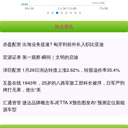
热点资讯
赤盈配资 出海业务提速? 匈牙利前外长入职比亚迪
宏源证券 第一观察·瞬间｜文明的启迪
泽巨配资 1月29日润达转债上涨2.62%，转股溢价率35.4%
互盈在线 1943年，25岁的八路军敌工部科长被俘，日军严刑
拷打无果，使出“美
汇通资管 捷达品牌概念车JETTA X预告图发布! 预测定位新能
源车型