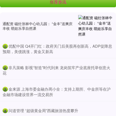
推荐资讯
通配资 磁灶张林中心幼儿园： “金丰”送爽庆
丰收 萌娃乐享自然课
​优配中国 Q4开门红：政府关门后美股再创新高，ADP促降息
1
预期，美债跳涨，黄金又新高
​非凡策略 影视“智造”时代到来 龙岗筑牢产业底座托举创意火
2
花
​金来源 上海市委金融办周小全：支持上期所、中金所等在沪
3
金融市场建设世界一流交易所
​问道管理 “超级黄金周”西藏旅游热度攀升
4