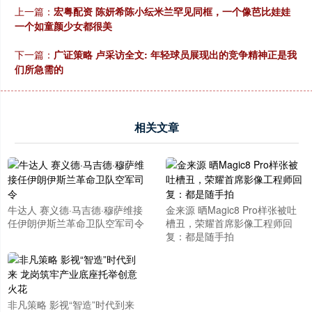
上一篇：
宏粤配资 陈妍希陈小纭米兰罕见同框，一个像芭比娃娃
一个如童颜少女都很美
下一篇：
广证策略 卢采访全文: 年轻球员展现出的竞争精神正是我
们所急需的
相关文章
牛达人 赛义德·马吉德·穆萨维接
金来源 晒Magic8 Pro样张被吐
任伊朗伊斯兰革命卫队空军司令
槽丑，荣耀首席影像工程师回
复：都是随手拍
非凡策略 影视“智造”时代到来