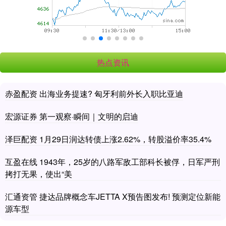
热点资讯
赤盈配资 出海业务提速? 匈牙利前外长入职比亚迪
宏源证券 第一观察·瞬间｜文明的启迪
泽巨配资 1月29日润达转债上涨2.62%，转股溢价率35.4%
互盈在线 1943年，25岁的八路军敌工部科长被俘，日军严刑
拷打无果，使出“美
汇通资管 捷达品牌概念车JETTA X预告图发布! 预测定位新能
源车型