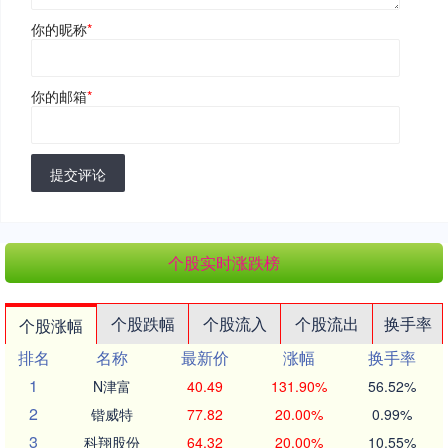
你的昵称
*
你的邮箱
*
提交评论
个股实时涨跌榜
个股跌幅
个股流入
个股流出
换手率
个股涨幅
排名
名称
最新价
涨幅
换手率
1
N津富
40.49
131.90%
56.52%
2
锴威特
77.82
20.00%
0.99%
3
科翔股份
64.32
20.00%
10.55%