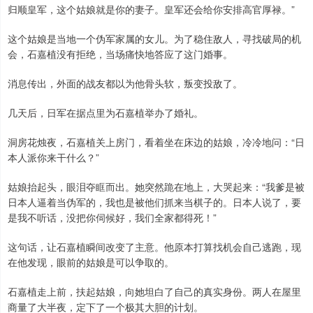
归顺皇军，这个姑娘就是你的妻子。皇军还会给你安排高官厚禄。”
这个姑娘是当地一个伪军家属的女儿。为了稳住敌人，寻找破局的机
会，石嘉植没有拒绝，当场痛快地答应了这门婚事。
消息传出，外面的战友都以为他骨头软，叛变投敌了。
几天后，日军在据点里为石嘉植举办了婚礼。
洞房花烛夜，石嘉植关上房门，看着坐在床边的姑娘，冷冷地问：“日
本人派你来干什么？”
姑娘抬起头，眼泪夺眶而出。她突然跪在地上，大哭起来：“我爹是被
日本人逼着当伪军的，我也是被他们抓来当棋子的。日本人说了，要
是我不听话，没把你伺候好，我们全家都得死！”
这句话，让石嘉植瞬间改变了主意。他原本打算找机会自己逃跑，现
在他发现，眼前的姑娘是可以争取的。
石嘉植走上前，扶起姑娘，向她坦白了自己的真实身份。两人在屋里
商量了大半夜，定下了一个极其大胆的计划。