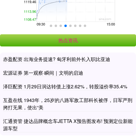
热点资讯
赤盈配资 出海业务提速? 匈牙利前外长入职比亚迪
宏源证券 第一观察·瞬间｜文明的启迪
泽巨配资 1月29日润达转债上涨2.62%，转股溢价率35.4%
互盈在线 1943年，25岁的八路军敌工部科长被俘，日军严刑
拷打无果，使出“美
汇通资管 捷达品牌概念车JETTA X预告图发布! 预测定位新能
源车型