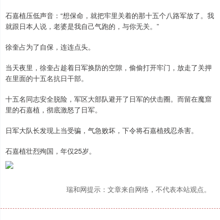
石嘉植压低声音：“想保命，就把牢里关着的那十五个八路军放了。我
就跟日本人说，老婆是我自己气跑的，与你无关。”
徐奎占为了自保，连连点头。
当天夜里，徐奎占趁着日军换防的空隙，偷偷打开牢门，放走了关押
在里面的十五名抗日干部。
十五名同志安全脱险，军区大部队避开了日军的伏击圈。而留在魔窟
里的石嘉植，彻底激怒了日军。
日军大队长发现上当受骗，气急败坏，下令将石嘉植残忍杀害。
石嘉植壮烈殉国，年仅25岁。
瑞和网提示：文章来自网络，不代表本站观点。