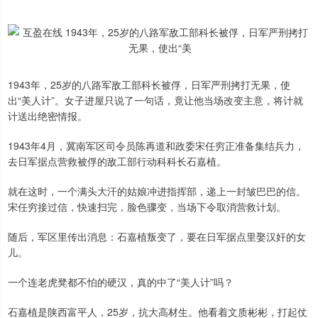
1943年，25岁的八路军敌工部科长被俘，日军严刑拷打无果，使
出“美人计”。女子进屋只说了一句话，竟让他当场改变主意，将计就
计送出绝密情报。
1943年4月，冀南军区司令员陈再道和政委宋任穷正准备集结兵力，
去日军据点营救被俘的敌工部行动科科长石嘉植。
就在这时，一个满头大汗的姑娘冲进指挥部，递上一封皱巴巴的信。
宋任穷接过信，快速扫完，脸色骤变，当场下令取消营救计划。
随后，军区里传出消息：石嘉植叛变了，要在日军据点里娶汉奸的女
儿。
一个连老虎凳都不怕的硬汉，真的中了“美人计”吗？
石嘉植是陕西富平人，25岁，抗大高材生。他看着文质彬彬，打起仗