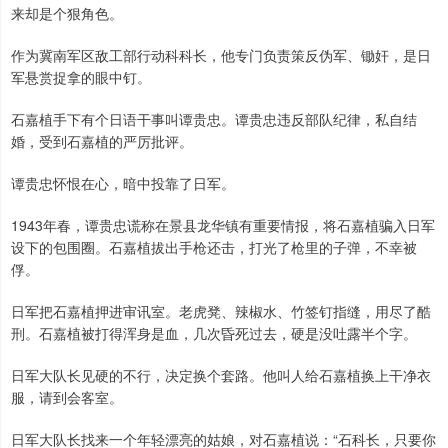
来却是个狠角色。
作为冀南军区敌工部行动科科长，他专门负责策反伪军、锄奸，是日
军悬赏捉拿的眼中钉。
石嘉植手下有个日语干事叫谭贵忠。谭贵忠违反部队纪律，私自结
婚，受到石嘉植的严厉批评。
谭贵忠怀恨在心，暗中投靠了日军。
1943年春，谭贵忠谎称在景县龙华镇有重要情报，将石嘉植骗入日军
设下的包围圈。石嘉植拔出手枪还击，打光了枪里的子弹，不幸被
俘。
日军把石嘉植押进审讯室。老虎凳、辣椒水、竹签钉指缝，用尽了酷
刑。石嘉植被打得浑身是血，几次昏死过去，硬是没吐露半个字。
日军大队长见硬的不行，决定换个套路。他叫人给石嘉植换上干净衣
服，请到会客室。
日军大队长找来一个年轻漂亮的姑娘，对石嘉植说：“石科长，只要你