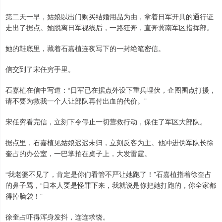
第二天一早，姑娘以出门购买结婚用品为由，拿着日军开具的通行证
走出了据点。她脱离日军视线后，一路狂奔，直奔冀南军区指挥部。
她的鞋底里，藏着石嘉植连夜写下的一封绝笔密信。
信交到了宋任穷手里。
石嘉植在信中写道：“日军已在据点外设下重兵埋伏，企图围点打援，
请不要为救我一个人让部队再付出血的代价。”
宋任穷看完信，立刻下令停止一切营救行动，保住了军区大部队。
据点里，石嘉植见姑娘迟迟未归，立刻反客为主。他冲进伪军队长徐
奎占的办公室，一巴掌拍在桌子上，大发雷霆。
“我老婆不见了，肯定是你们看管不严让她跑了！”石嘉植指着徐奎占
的鼻子骂，“日本人要是怪罪下来，我就说是你把她打跑的，你全家都
得掉脑袋！”
徐奎占吓得浑身发抖，连连求饶。