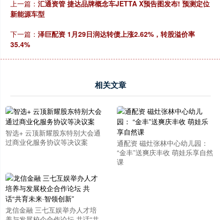
上一篇：
汇通资管 捷达品牌概念车JETTA X预告图发布! 预测定位
新能源车型
下一篇：
泽巨配资 1月29日润达转债上涨2.62%，转股溢价率
35.4%
相关文章
智选+ 云顶新耀股东特别大会通
过商业化服务协议等决议案
通配资 磁灶张林中心幼儿园：
“金丰”送爽庆丰收 萌娃乐享自然
课
龙信金融 三七互娱举办人才培
养与发展校企合作论坛 共话“共