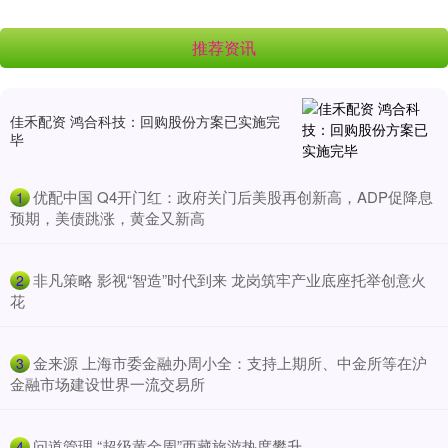
推荐资讯
佳禾配资 鸿合科技：回购股份方案已实施完
毕
​优配中国 Q4开门红：政府关门后美股再创新高，ADP促降息
1
预期，美债跳涨，黄金又新高
​非凡策略 影视“智造”时代到来 龙岗筑牢产业底座托举创意火
2
花
​金来源 上海市委金融办周小全：支持上期所、中金所等在沪
3
金融市场建设世界一流交易所
​问道管理 “超级黄金周”西藏旅游热度攀升
4