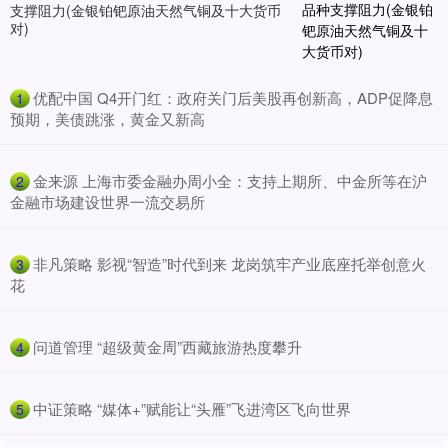
支撑阻力(金银铂钯原油天然气铜及十大货币
对)
​优配中国 Q4开门红：政府关门后美股再创新高，ADP促降息
1
预期，美债跳涨，黄金又新高
​金来源 上海市委金融办周小全：支持上期所、中金所等在沪
2
金融市场建设世界一流交易所
​非凡策略 影视“智造”时代到来 龙岗筑牢产业底座托举创意火
3
花
​问道管理 “超级黄金周”西藏旅游热度攀升
4
​中证策略 “媒体+”赋能让“头雁”飞进湾区飞向世界
5