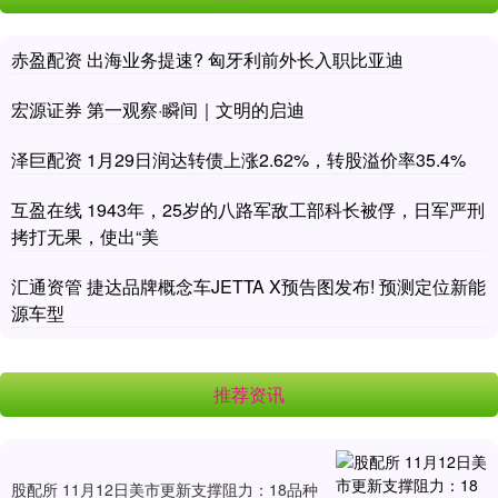
赤盈配资 出海业务提速? 匈牙利前外长入职比亚迪
宏源证券 第一观察·瞬间｜文明的启迪
泽巨配资 1月29日润达转债上涨2.62%，转股溢价率35.4%
互盈在线 1943年，25岁的八路军敌工部科长被俘，日军严刑
拷打无果，使出“美
汇通资管 捷达品牌概念车JETTA X预告图发布! 预测定位新能
源车型
推荐资讯
股配所 11月12日美市更新支撑阻力：18品种