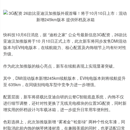
快科技10月6日消息，据 “迪粉之家” 公众号最新信息3G配资，26款比
亚迪汉加推版将于10 月10日正式上市，此次新车将同步发售DMi混动
版本与EV纯电版本，在续航能力、核心配置及内饰细节上均有针对性
升级。
作为此次加推版的核心亮点，新车在续航表现上实现显著突破。
其中，DMi混动版本新增245km续航版本，EV纯电版本则将续航提升
至 635km，在同级别纯电车型中竞争力进一步增强。
配置层面，新车将搭载比亚迪自研的云辇C智能底盘系统，内饰不仅
进行细节调整，还针对性更换了无线充电模块的位置3G配资，同时新
增实用的怀档设计与车载冰箱，进一步提升日常用车便利性。
色彩选择上，此次加推版新增 “雾凇金”“松影绿” 两种个性化车漆，同
时取消此前内饰的钢琴烤漆材质，在兼顾美观的同时，也更适配日常