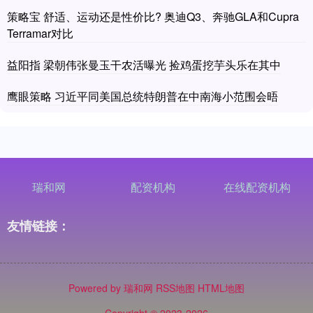
策略宝 舒适、运动还是性价比? 奥迪Q3、奔驰GLA和Cupra
Terramar对比
益阳指 梁朝伟张曼玉干农活曝光 捡鸡蛋挖芋头乐在其中
鹰眼策略 习近平同美国总统特朗普在中南海小范围会晤
瑞和网
配资机构
在线配资机构
友情链接：
Powered by
瑞和网
RSS地图
HTML地图
Copyright
© 2023-2026