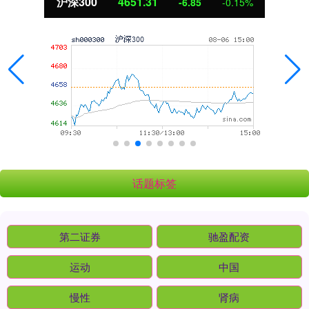
沪深300
4651.31
-6.85
-0.15%
话题标签
第二证券
驰盈配资
运动
中国
慢性
肾病