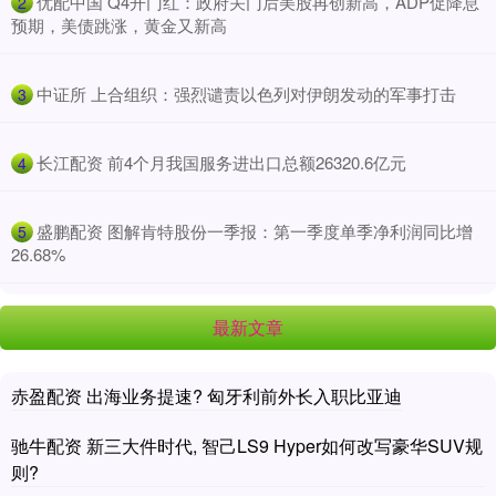
​优配中国 Q4开门红：政府关门后美股再创新高，ADP促降息
2
预期，美债跳涨，黄金又新高
​中证所 上合组织：强烈谴责以色列对伊朗发动的军事打击
3
​长江配资 前4个月我国服务进出口总额26320.6亿元
4
​盛鹏配资 图解肯特股份一季报：第一季度单季净利润同比增
5
26.68%
最新文章
赤盈配资 出海业务提速? 匈牙利前外长入职比亚迪
驰牛配资 新三大件时代, 智己LS9 Hyper如何改写豪华SUV规
则?